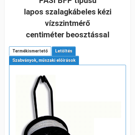
PASI BFP típusú
lapos szalagkábeles kézi
vízszintmérő
centiméter beosztással
Termékismertető
Letöltés
Szabványok, műszaki előírások