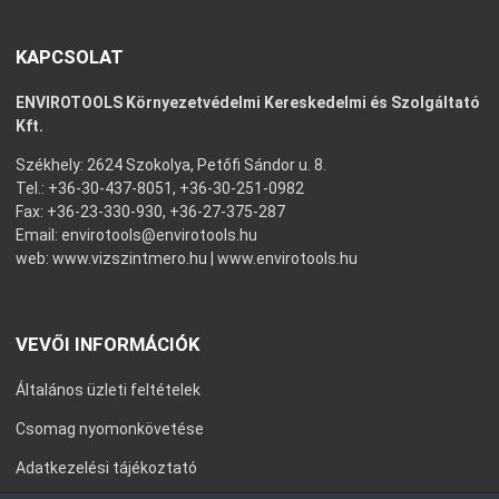
KAPCSOLAT
ENVIROTOOLS Környezetvédelmi Kereskedelmi és Szolgáltató
Kft.
Székhely: 2624 Szokolya, Petőfi Sándor u. 8.
Tel.: +36-30-437-8051, +36-30-251-0982
Fax: +36-23-330-930, +36-27-375-287
Email:
envirotools@envirotools.hu
web:
www.vizszintmero.hu
|
www.envirotools.hu
VEVŐI INFORMÁCIÓK
Általános üzleti feltételek
Csomag nyomonkövetése
Adatkezelési tájékoztató