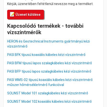
Kérjük, üzenetében feltétlenül nevezze meg a terméket.
Üzenet küldése
Kapcsolódó termékek - további
vízszintmérők
HERON és Geotechnical Instruments gyártmányú kézi
vízszintmérő
PASI BFK típusú koaxiális kábeles kézi vízszintmérő
PASI BFM típusú lapos szalagkábeles kézi vízszintmérő
PASI BFP típusú lapos szalagkábeles kézi vízszintmérő
PASI WMS-02 típusú koaxiális kábeles kézi vízszintmérő
műszer hőmérsékletmérő funkcióval
SOLINST Model 101 szalagkábeles kézi vízszintmérő
SOLINST Model 102 koaxiális kábeles kézi vízszintmérő