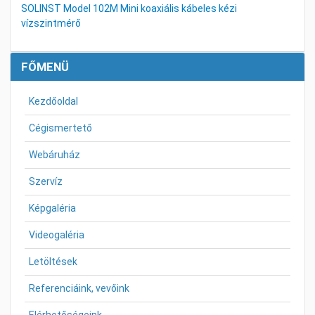
SOLINST Model 102M Mini koaxiális kábeles kézi
vízszintmérő
FŐMENÜ
Kezdőoldal
Cégismertető
Webáruház
Szervíz
Képgaléria
Videogaléria
Letöltések
Referenciáink, vevőink
Elérhetőségeink