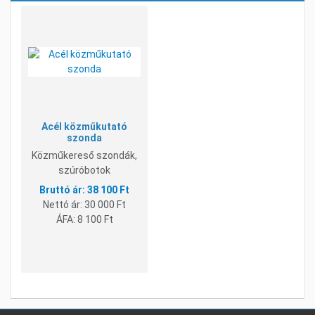
Kívánságlistához adom
Összehasonlításhoz adom
Gyorsnézet
Acél közműkutató
szonda
Közműkereső szondák,
szúróbotok
38 100 Ft
Nettó ár:
30 000 Ft
ÁFA:
8 100 Ft