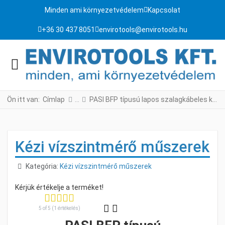
Minden ami környezetvédelem
Kapcsolat
+36 30 437 8051
envirotools@envirotools.hu
Ön itt van:
Címlap
PASI BFP típusú lapos szalagkábeles kézi vízszintmérő
Kézi vízszintmérő műszerek
Részletek
Kategória:
Kézi vízszintmérő műszerek
5 of 5 (1 értékelés)