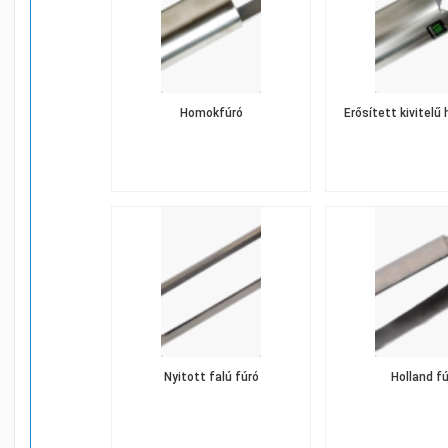
Homokfúró
Erősített kivitel
Nyitott falú fúró
Holland f