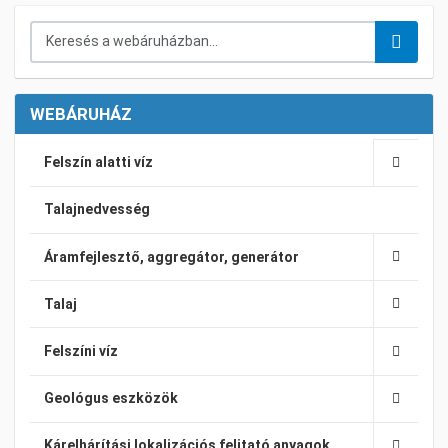
Keresés a webáruházban...
WEBÁRUHÁZ
Felszín alatti víz
Talajnedvesség
Áramfejlesztő, aggregátor, generátor
Talaj
Felszíni víz
Geológus eszközök
Kárelhárítási lokalizációs felitató anyagok