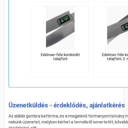
Edelman-féle kombinált
Edelman-féle kombinált
talajfúró
talajfúró; 2.
Üzenetküldés - érdeklődés, ajánlatkérés
Az alábbi gombra kattintva, és a megjelenő formanyomtatvány me
nekünk üzenetet, melyben kérhet a termékről ismertetőt, bővebb