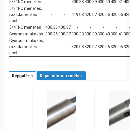
5/8" NC menetes
-
-
400.38
400.39
400.40
400.41
400
5/8" NC menetes,
rozsdamentes
-
-
419.08
420.07
420.06
420.05
420
acél
3/4" NC menetes
400.36
400.37
-
-
-
-
Gyorscsatlakozós
300.36
300.37
300.38
300.39
300.40
300.41
300
Gyorscsatlakozós,
rozsdamentes
-
-
320.08
320.07
320.06
320.05
320
acél
Képgaléria
Kapcsolódó termékek