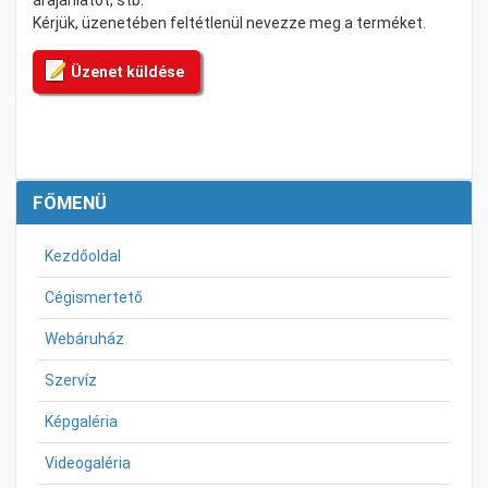
árajánlatot, stb.
Kérjük, üzenetében feltétlenül nevezze meg a terméket.
Üzenet küldése
FŐMENÜ
Kezdőoldal
Cégismertető
Webáruház
Szervíz
Képgaléria
Videogaléria