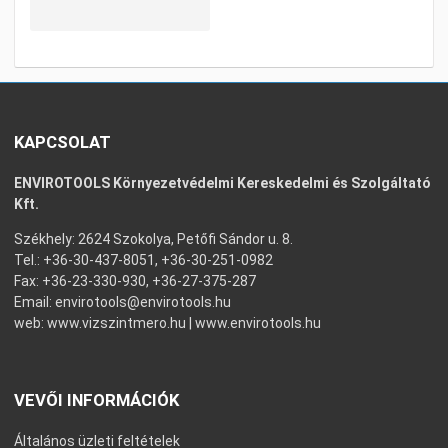
KAPCSOLAT
ENVIROTOOLS Környezetvédelmi Kereskedelmi és Szolgáltató
Kft.
Székhely: 2624 Szokolya, Petőfi Sándor u. 8.
Tel.: +36-30-437-8051, +36-30-251-0982
Fax: +36-23-330-930, +36-27-375-287
Email:
envirotools@envirotools.hu
web:
www.vizszintmero.hu
|
www.envirotools.hu
VEVŐI INFORMÁCIÓK
Általános üzleti feltételek