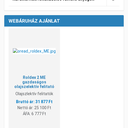
WEBÁRUHÁZ AJÁNLAT
Kívánságlistához adom
Összehasonlításhoz adom
Gyorsnézet
Roldex 2 ME
gazdaságos
olajszelektív felitató
Olajszlektív felitatók
31 877 Ft
Nettó ár:
25 100 Ft
ÁFA:
6 777 Ft