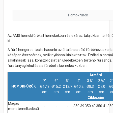
Homokfúrók
Az AMS homokfúrókat homokokban és száraz talajokban történő 
ki.
A fúró hengeres teste hasonló az általános célú fúróéhoz, azonb
középen összeérnek, szűk nyílással kialakítottak. Ezáltal a hom
alkalmasak laza, konszolidálatlan üledékekben történő fúráshoz, 
furatanyag kihullása a fúróból a kiemelés közben.
Átmérő
7"
6"
5"
4"
3 ¼"
2 ¾"
2 
HOMOKFÚRÓK
Ø17,8
Ø15,2
Ø12,7
Ø10,2
Ø8,3
Ø7,0
Ø5
cm
cm
cm
cm
cm
cm
c
Cikkszám
Magas
-
-
-
350.39
350.40
350.41
350
menetemelkedésű