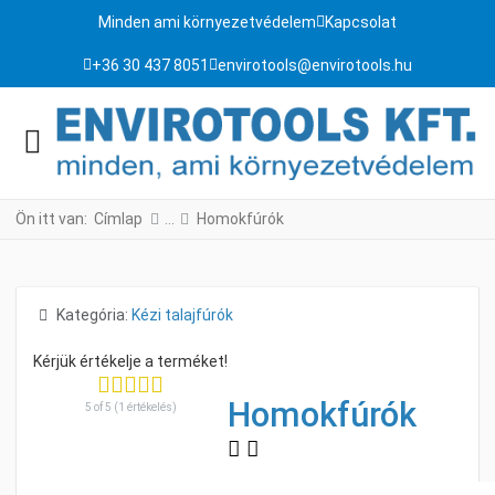
Minden ami környezetvédelem
Kapcsolat
+36 30 437 8051
envirotools@envirotools.hu
Ön itt van:
Címlap
Homokfúrók
Részletek
Kategória:
Kézi talajfúrók
Homokfúrók
5 of 5 (1 értékelés)