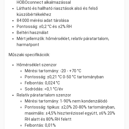
HOBOconnect alkalmazással
Látható és hallható riasztások alsó és felső
küszöbértékekhez
84 000 mérési adat tárolása
Pontosság: ±0,2 °C és ±2% RH
Beltéri használat
Mért jellemzők: hőmérséklet, relatív páratartalom,
harmatpont
Műszaki specifikációk:
Hőmérséklet szenzor
Mérési tartomány: -20 - +70 °C
Pontosság: ±0,21 °C 0-50 °C tartományban
Felbontás: 0,024 °C
Sodródás: <0,1 °C/év
Relatív páratartalom szenzor
Mérési tartomány: 1-90% nem kondenzálódó
Pontosság: tipikus: ±2,0% 20-80% tartományban,
maximális: ±4,5% hiszterézissel együtt, ±6% 20%
RH alatt és 80% RH felett
Felbontás: 0,01%