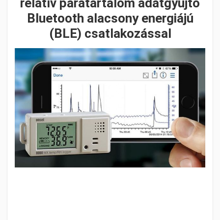
relatív páratartalom adatgyűjtő
Bluetooth alacsony energiájú
(BLE) csatlakozással