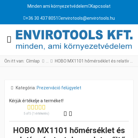
Minden ami környezetvédelem
Kapcsolat
+36 30 437 8051
envirotools@envirotools.hu
Ön itt van:
Címlap
HOBO MX1101 hőmérséklet és relatív páratartalom adatgyűjtő
Részletek
Kategória:
Prezerváció felügyelet
5 of 5 (1 értékelés)
HOBO MX1101 hőmérséklet és