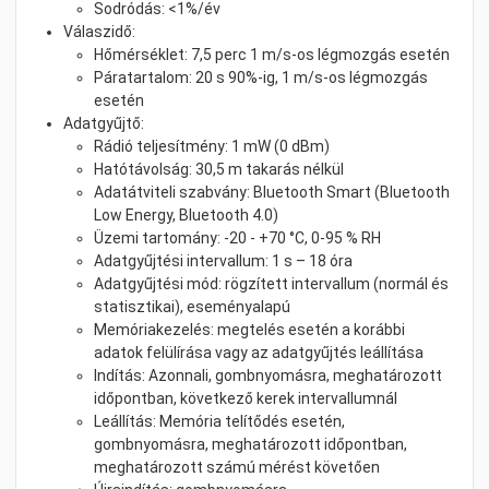
Sodródás: <1%/év
Válaszidő:
Hőmérséklet: 7,5 perc 1 m/s-os légmozgás esetén
Páratartalom: 20 s 90%-ig, 1 m/s-os légmozgás
esetén
Adatgyűjtő:
Rádió teljesítmény: 1 mW (0 dBm)
Hatótávolság: 30,5 m takarás nélkül
Adatátviteli szabvány: Bluetooth Smart (Bluetooth
Low Energy, Bluetooth 4.0)
Üzemi tartomány: -20 - +70 °C, 0-95 % RH
Adatgyűjtési intervallum: 1 s – 18 óra
Adatgyűjtési mód: rögzített intervallum (normál és
statisztikai), eseményalapú
Memóriakezelés: megtelés esetén a korábbi
adatok felülírása vagy az adatgyűjtés leállítása
Indítás: Azonnali, gombnyomásra, meghatározott
időpontban, következő kerek intervallumnál
Leállítás: Memória telítődés esetén,
gombnyomásra, meghatározott időpontban,
meghatározott számú mérést követően