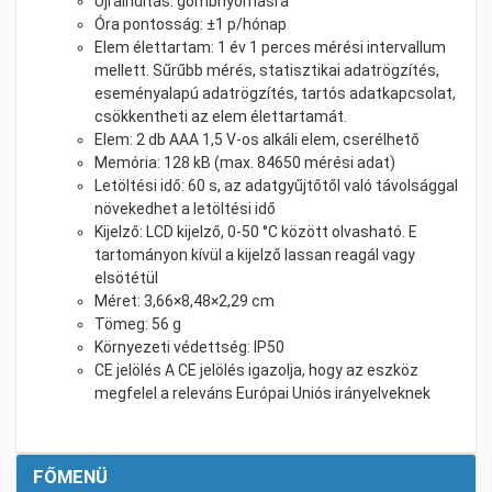
Újraindítás: gombnyomásra
Óra pontosság: ±1 p/hónap
Elem élettartam: 1 év 1 perces mérési intervallum
mellett. Sűrűbb mérés, statisztikai adatrögzítés,
eseményalapú adatrögzítés, tartós adatkapcsolat,
csökkentheti az elem élettartamát.
Elem: 2 db AAA 1,5 V-os alkáli elem, cserélhető
Memória: 128 kB (max. 84650 mérési adat)
Letöltési idő: 60 s, az adatgyűjtőtől való távolsággal
növekedhet a letöltési idő
Kijelző: LCD kijelző, 0-50 °C között olvasható. E
tartományon kívül a kijelző lassan reagál vagy
elsötétül
Méret: 3,66×8,48×2,29 cm
Tömeg: 56 g
Környezeti védettség: IP50
CE jelölés A CE jelölés igazolja, hogy az eszköz
megfelel a releváns Európai Uniós irányelveknek
FŐMENÜ