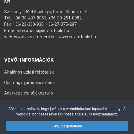
Kft.
Székhely: 2624 Szokolya, Petőfi Sándor u. 8.
Tel.: +36-30-437-8051, +36-30-251-0982
Fax: +36-23-330-930, +36-27-375-287
Email:
envirotools@envirotools.hu
web:
www.vizszintmero.hu
|
www.envirotools.hu
VEVŐI INFORMÁCIÓK
Általános üzleti feltételek
Csomag nyomonkövetése
Adatkezelési tájékoztató
Általános Szerződési Feltételek
Sütiket használunk, hogy javítsuk a weboldalunkon tapasztalt élményt. A
weboldal böngészésével Ön hozzájárul a sütik használatához.
Impresszum
Oké, megértettem!