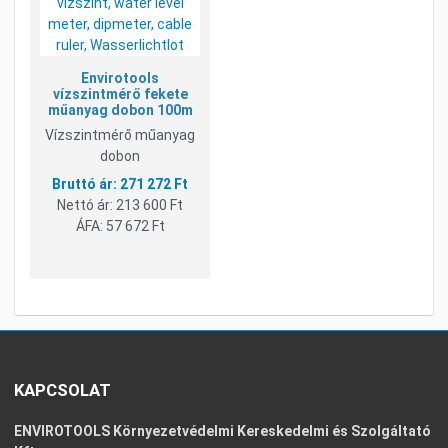
Gyorsnézet
Envirotools
vízszintmérő fekete
műanyag dobon 100m
Vízszintmérő műanyag
dobon
271 272 Ft
Nettó ár:
213 600 Ft
ÁFA:
57 672 Ft
KAPCSOLAT
ENVIROTOOLS Környezetvédelmi Kereskedelmi és Szolgáltató