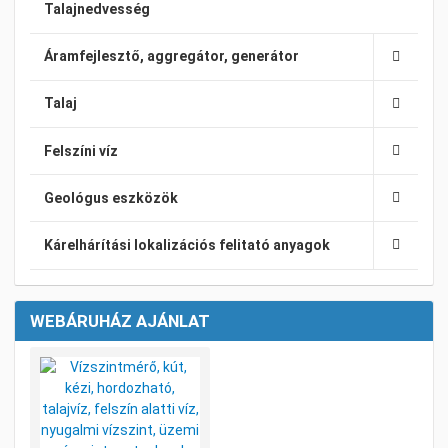
Talajnedvesség
Áramfejlesztő, aggregátor, generátor
Talaj
Felszíni víz
Geológus eszközök
Kárelhárítási lokalizációs felitató anyagok
WEBÁRUHÁZ AJÁNLAT
Kívánságlistához adom
Összehasonlításhoz adom