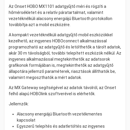
Az Onset HOBO MX1101 adatgyűjtő méri és rögzíti a
hőmérsékletet és a relatív páratartalmat, valamint
vezetéknélküli alacsony energiájú Bluetooth protokollon
továbbítja azt a mobil eszközére.
A kompakt vezetéknélküli adatgyűjtő mobil eszközökkel
kezelhető, az ingyenes HOBOconnect alkalmazással
programozható az adatgyűjtő és letölthetők a tárolt adatok,
akár 30 m távolságból, további telepített eszközök nélkül. Az
ingyenes alkalmazással megtekinthetők az adatsorok
grafikonok formájában is, megtekinthetők az adatgyűjtő
állapotára jellemző paraméterek, riasztások állíthatók be,
valamint megoszthatók a mért adatok.
Az MX Gateway segítségével az adatok távolról, az Onset
felhő alapú HOBOlink szoftverével is elérhetők.
Jellemzők:
Alacsony energiájú Bluetooth vezetékmentes
kapcsolat
Egyszerű telepítés és adatletöltés az ingyenes