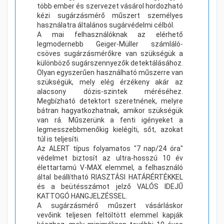
több ember és szervezet vásárol hordozható
kézi sugárzásmérő műszert személyes
használatra általános sugárvédelmi célból.
A mai felhasználóknak az elérhető
legmodernebb Geiger-Müller számláló-
csöves sugárzásmérőkre van szükségük a
különböző sugárszennyezők detektálásához.
Olyan egyszerűen használható műszerre van
szükségük, mely elég érzékeny akár az
alacsony dózis-szintek méréséhez.
Megbízható detektort szeretnének, melyre
bátran hagyatkozhatnak, amikor szükségük
van rá. Műszerünk a fenti igényeket a
legmesszebbmenőkig kielégíti, sőt, azokat
túl is teljesíti.
Az ALERT típus folyamatos "7 nap/24 óra"
védelmet biztosít az ultra-hosszú 10 év
élettartamú
V-MAX elemmel
, a felhasználó
által beállítható RIASZTÁSI HATÁRÉRTÉKKEL
és a beütésszámot jelző VALÓS IDEJŰ
KATTOGÓ HANGJELZÉSSEL.
A sugárzásmérő műszert vásárláskor
vevőink teljesen feltöltött elemmel kapják