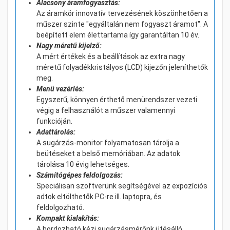
Alacsony áramfogyasztás:
Az áramkör innovatív tervezésének köszönhetően a
műszer szinte "egyáltalán nem fogyaszt áramot". A
beépített elem élettartama így garantáltan 10 év.
Nagy méretű kijelző:
A mért értékek és a beállítások az extra nagy
méretű folyadékkristályos (LCD) kijezőn jeleníthetők
meg.
Menü vezérlés:
Egyszerű, könnyen érthető menürendszer vezeti
végig a felhasználót a műszer valamennyi
funkcióján.
Adattárolás:
A sugárzás-monitor folyamatosan tárolja a
beütéseket a belső memóriában. Az adatok
tárolása 10 évig lehetséges.
Számítógépes feldolgozás:
Speciálisan szoftverünk segítségével az expozíciós
adtok eltölthetők PC-re ill. laptopra, és
feldolgozható.
Kompakt kialakítás:
A hordozható kézi sugárzásmérőnk ütésálló,