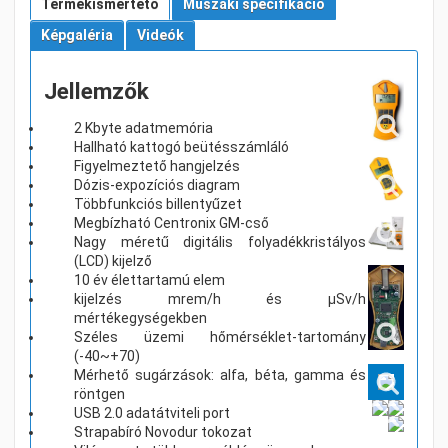
Termékismertető
Műszaki specifikáció
Képgaléria
Videók
Jellemzők
2 Kbyte adatmemória
Hallható kattogó beütésszámláló
Figyelmeztető hangjelzés
Dózis-expozíciós diagram
Többfunkciós billentyűzet
Megbízható Centronix GM-cső
Nagy méretű digitális folyadékkristályos
(LCD) kijelző
10 év élettartamú elem
kijelzés mrem/h és µSv/h
mértékegységekben
Széles üzemi hőmérséklet-tartomány
(-40~+70)
Mérhető sugárzások: alfa, béta, gamma és
röntgen
USB 2.0 adatátviteli port
Strapabíró Novodur tokozat