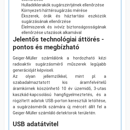
Hulladéklerakók sugárszintjének ellenőrzése
Környezeti háttérsugárzás mérése
Ékszerek, órák és háztartási eszközök
sugárzásának ellenőrzése
Élelmiszerek és ivóvíz biztonságosságának
ellenőrzése utazások alkamával
Jelentős technológiai áttörés -
pontos és megbízható
Geiger-Müller számlálónk a hordozható kézi
radioaktív sugárzásmérő műszerek legújabb
generációját képviseli.
Az olyan jellemzőkkel, mint pl. a
szabadalmaztatott kis áramfelvételű
áramkörnek köszönhető 10 év üzemidő, 3-utas
kaszkád-kapcsolású hangfigyelmeztetés, és a
rögzített adatok USB-porton keresztüli letöltése,
a sugárzásmérők számára új mércét állít fel a
Geiger-Müller számláló detektorok területén.
USB adatátvitel