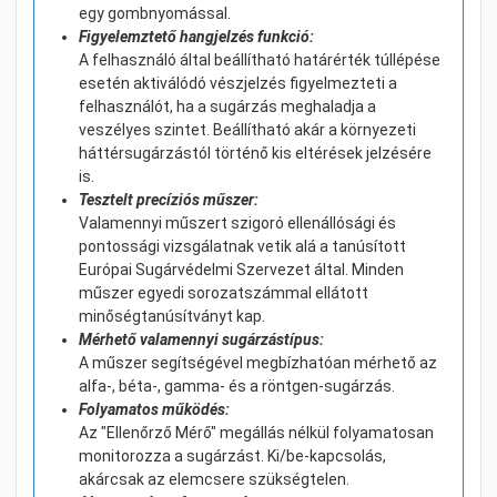
egy gombnyomással.
Figyelemztető hangjelzés funkció:
A felhasználó által beállítható határérték túllépése
esetén aktiválódó vészjelzés figyelmezteti a
felhasználót, ha a sugárzás meghaladja a
veszélyes szintet. Beállítható akár a környezeti
háttérsugárzástól történő kis eltérések jelzésére
is.
Tesztelt precíziós műszer:
Valamennyi műszert szigoró ellenállósági és
pontossági vizsgálatnak vetik alá a tanúsított
Európai Sugárvédelmi Szervezet által. Minden
műszer egyedi sorozatszámmal ellátott
minőségtanúsítványt kap.
Mérhető valamennyi sugárzástípus:
A műszer segítségével megbízhatóan mérhető az
alfa-, béta-, gamma- és a röntgen-sugárzás.
Folyamatos működés:
Az "Ellenőrző Mérő" megállás nélkül folyamatosan
monitorozza a sugárzást. Ki/be-kapcsolás,
akárcsak az elemcsere szükségtelen.