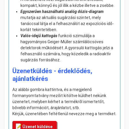
kompakt, könnyű és jól illik a kézbe illetve a zsebbe.
Egyszerűen használható analóg dózis-diagram
mutatja az aktuális sugárzási szintet, mely
tanáccsal látja el a felhasználót az expozíciós idő-
korlát tekintetében.
Valós-idejű kattogás
funkció szimulálja a
hagyományos Geiger-Müller számlálócsöves
detektorok működését. A gyorsuló kattogás jelzi a
felhasználó számára, hogy közeledik a radioaktív
sugárzás forrásához.
Üzenetküldés - érdeklődés,
ajánlatkérés
Az alábbi gombra kattintva, és a megjelenő
formanyomtatvány mezőit kitöltve küldhet nekünk
üzenetet, melyben kérhet a termékről ismertetőt,
bővebb információt, árajánlatot, stb.
Kérjük, üzenetében feltétlenül nevezze meg a terméket.
Üzenet küldése