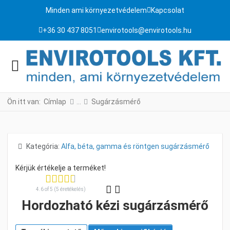
Minden ami környezetvédelem
Kapcsolat
+36 30 437 8051
envirotools@envirotools.hu
Ön itt van:
Címlap
Sugárzásmérő
Részletek
Kategória:
Alfa, béta, gamma és röntgen sugárzásmérő
4.6 of 5 (5 éretékelés)
Hordozható kézi sugárzásmérő