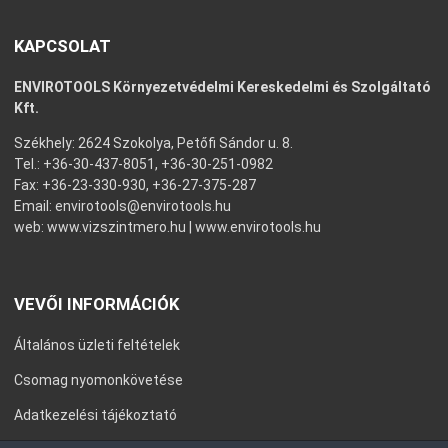
KAPCSOLAT
ENVIROTOOLS Környezetvédelmi Kereskedelmi és Szolgáltató
Kft.
Székhely: 2624 Szokolya, Petőfi Sándor u. 8.
Tel.: +36-30-437-8051, +36-30-251-0982
Fax: +36-23-330-930, +36-27-375-287
Email:
envirotools@envirotools.hu
web:
www.vizszintmero.hu
|
www.envirotools.hu
VEVŐI INFORMÁCIÓK
Általános üzleti feltételek
Csomag nyomonkövetése
Adatkezelési tájékoztató