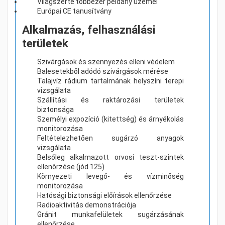
Világszerte többezer példány üzemel
Európai CE tanusítvány
Alkalmazás, felhasználási
területek
Szivárgások és szennyezés elleni védelem
Balesetekből adódó szivárgások mérése
Talajvíz rádium tartalmának helyszíni terepi
vizsgálata
Szállítási és raktározási területek
biztonsága
Személyi expozíció (kitettség) és árnyékolás
monitorozása
Feltételezhetően sugárzó anyagok
vizsgálata
Belsőleg alkalmazott orvosi teszt-szintek
ellenőrzése (jód 125)
Környezeti levegő- és vízminőség
monitorozása
Hatósági biztonsági előírások ellenőrzése
Radioaktivitás demonstrációja
Gránit munkafelületek sugárzásának
ellenőrzése