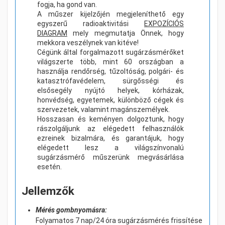
fogja, ha gond van.
A műszer kijelzőjén megjeleníthető egy
egyszerű radioaktivitási
EXPOZÍCIÓS
DIAGRAM
mely megmutatja Önnek, hogy
mekkora veszélynek van kitéve!
Cégünk által forgalmazott sugárzásmérőket
világszerte több, mint 60 országban a
használja rendőrség, tűzoltóság, polgári- és
katasztrófavédelem, sürgősségi és
elsősegély nyújtó helyek, kórházak,
honvédség, egyetemek, különböző cégek és
szervezetek, valamint magánszemélyek.
Hosszasan és keményen dolgoztunk, hogy
rászolgáljunk az elégedett felhasználók
ezreinek bizalmára, és garantájuk, hogy
elégedett lesz a világszínvonalú
sugárzásmérő műszerünk megvásárlása
esetén.
Jellemzők
Mérés gombnyomásra:
Folyamatos 7 nap/24 óra sugárzásmérés frissítése