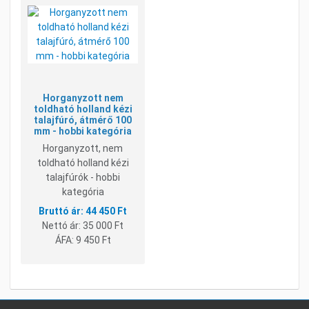
Összehasonlításhoz adom
Gyorsnézet
Horganyzott nem
toldható holland kézi
talajfúró, átmérő 100
mm - hobbi kategória
Horganyzott, nem
toldható holland kézi
talajfúrók - hobbi
kategória
44 450 Ft
Nettó ár:
35 000 Ft
ÁFA:
9 450 Ft