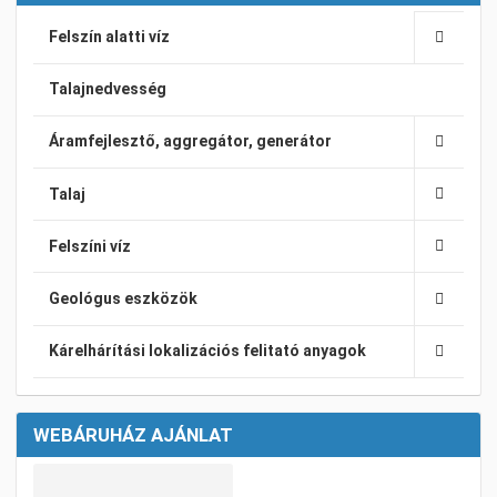
Felszín alatti víz
Talajnedvesség
Áramfejlesztő, aggregátor, generátor
Talaj
Felszíni víz
Geológus eszközök
Kárelhárítási lokalizációs felitató anyagok
WEBÁRUHÁZ AJÁNLAT
Kívánságlistához adom