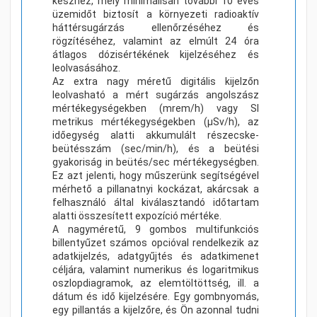
készhez, mely minimálisan további 10 éves
üzemidőt biztosít a környezeti radioaktív
háttérsugárzás ellenőrzéséhez és
rögzítéséhez, valamint az elmúlt 24 óra
átlagos dózisértékének kijelzéséhez és
leolvasásához.
Az extra nagy méretű digitális kijelzőn
leolvasható a mért sugárzás angolszász
mértékegységekben (mrem/h) vagy SI
metrikus mértékegységekben (µSv/h), az
időegység alatti akkumulált részecske-
beütésszám (sec/min/h), és a beütési
gyakoriság in beütés/sec mértékegységben.
Ez azt jelenti, hogy műszerünk segítségével
mérhető a pillanatnyi kockázat, akárcsak a
felhasználó által kiválasztandó időtartam
alatti összesített expozíció mértéke.
A nagyméretű, 9 gombos multifunkciós
billentyűzet számos opcióval rendelkezik az
adatkijelzés, adatgyűjtés és adatkimenet
céljára, valamint numerikus és logaritmikus
oszlopdiagramok, az elemtöltöttség, ill. a
dátum és idő kijelzésére. Egy gombnyomás,
egy pillantás a kijelzőre, és Ön azonnal tudni