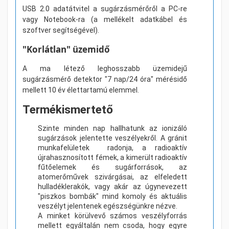
USB 2.0 adatátvitel a sugárzásmérőről a PC-re
vagy Notebook-ra (a mellékelt adatkábel és
szoftver segítségével).
"Korlátlan" üzemidő
A ma létező leghosszabb üzemidejű
sugárzásmérő detektor "7 nap/24 óra" mérésidő
mellett 10 év élettartamú elemmel.
Termékismertető
Szinte minden nap hallhatunk az ionizáló
sugárzások jelentette veszélyekről. A gránit
munkafelületek radonja, a radioaktív
újrahasznosított fémek, a kimerült radioaktív
fűtőelemek és sugárforrások, az
atomerőművek szivárgásai, az elfeledett
hulladéklerakók, vagy akár az úgynevezett
"piszkos bombák" mind komoly és aktuális
veszélyt jelentenek egészségünkre nézve.
A minket körülvevő számos veszélyforrás
mellett egyáltalán nem csoda, hogy egyre