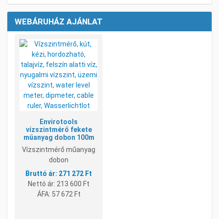
WEBÁRUHÁZ AJÁNLAT
Kívánságlistához adom
Összehasonlításhoz adom
Gyorsnézet
Envirotools
vízszintmérő fekete
műanyag dobon 100m
Vízszintmérő műanyag
dobon
271 272 Ft
Nettó ár:
213 600 Ft
ÁFA:
57 672 Ft