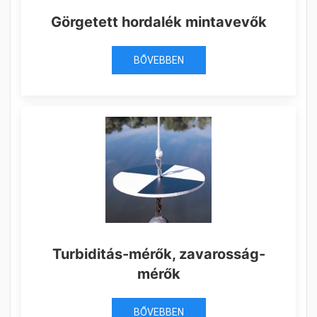
Görgetett hordalék mintavevők
BŐVEBBEN
Turbiditás-mérők, zavarosság-
mérők
BŐVEBBEN