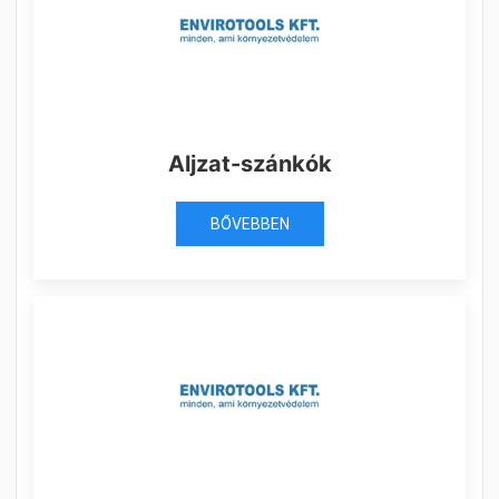
Aljzat-szánkók
BŐVEBBEN