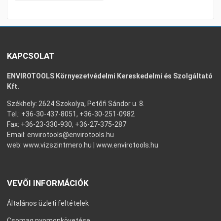
KAPCSOLAT
ENVIROTOOLS Környezetvédelmi Kereskedelmi és Szolgáltató
Kft.
Székhely: 2624 Szokolya, Petőfi Sándor u. 8.
Tel.: +36-30-437-8051, +36-30-251-0982
Fax: +36-23-330-930, +36-27-375-287
Email:
envirotools@envirotools.hu
web:
www.vizszintmero.hu
|
www.envirotools.hu
VEVŐI INFORMÁCIÓK
Általános üzleti feltételek
Csomag nyomonkövetése