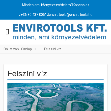
Minden ami környezetvédelem
Kapcsolat
+36 30 437 8051
envirotools@envirotools.hu
Ön itt van:
Címlap
Felszíni víz
Felszíni víz