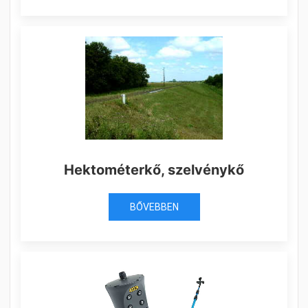
Hektométerkő, szelvénykő
BŐVEBBEN