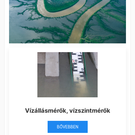
Vízállásmérők, vízszintmérők
BŐVEBBEN