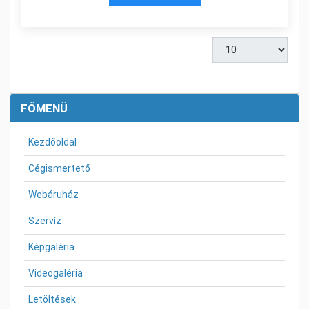
Tételek #
FŐMENÜ
Kezdőoldal
Cégismertető
Webáruház
Szervíz
Képgaléria
Videogaléria
Letöltések