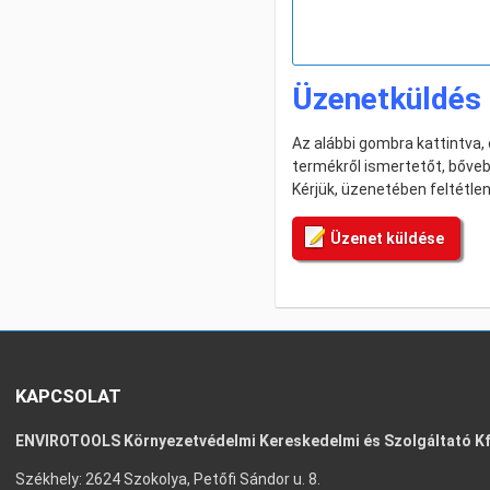
Üzenetküldés 
Az alábbi gombra kattintva
termékről ismertetőt, bővebb
Kérjük, üzenetében feltétle
Üzenet küldése
KAPCSOLAT
ENVIROTOOLS Környezetvédelmi Kereskedelmi és Szolgáltató Kf
Székhely: 2624 Szokolya, Petőfi Sándor u. 8.