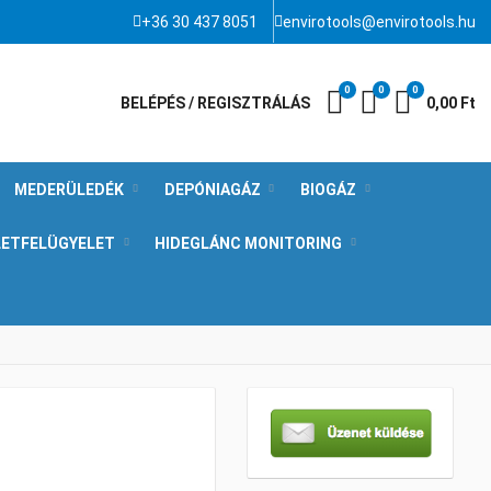
+36 30 437 8051
envirotools@envirotools.hu
0
0
0
Kívánságlista
Összehasonlít
Kosár
BELÉPÉS / REGISZTRÁLÁS
0,00 Ft
MEDERÜLEDÉK
DEPÓNIAGÁZ
BIOGÁZ
LETFELÜGYELET
HIDEGLÁNC MONITORING