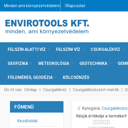
Minden ami környezetvédelem
Kapcsolat
FELSZÍN ALATTI VÍZ
FELSZÍNI VÍZ
CSURGALÉKVÍZ
GEOFIZIKA
METEOROLÓGIA
GEOTECHNIKA
GEM
FÖLDMÉRÉS, GEODÉZIA
KÖLCSÖNZÉS
Ön itt van:
Címlap
Csurgalékvíz
Csurgalékvízszint-mérők
D
FŐMENÜ
Részletek
Kategória:
Csurgalékvízs
Kezdőoldal
0.0 of 5 (0 éretékelés)