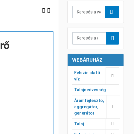
Keresés...
Keresés a webáruházban...
érő
WEBÁRUHÁZ
Felszín alatti
víz
Talajnedvesség
Áramfejlesztő,
aggregátor,
generátor
Talaj