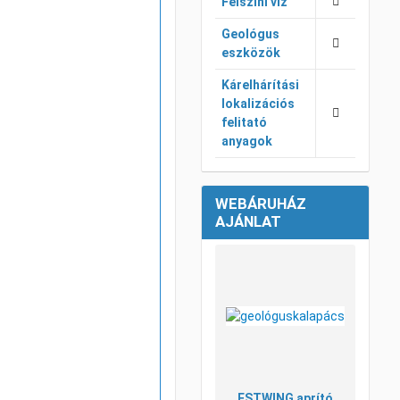
Felszíni víz
Geológus
eszközök
Kárelhárítási
lokalizációs
felitató
anyagok
WEBÁRUHÁZ
AJÁNLAT
Kívánsá
Összeha
Gyorsné
ESTWING aprító