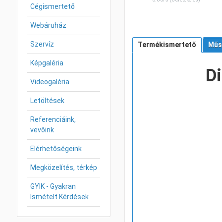
Cégismertető
Webáruház
Szervíz
Termékismertető
Műs
Képgaléria
Di
Videogaléria
Letöltések
Referenciáink,
vevőink
Elérhetőségeink
Megközelítés, térkép
GYIK - Gyakran
Ismételt Kérdések