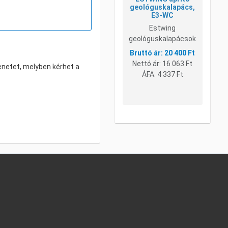
geológuskalapács,
E3-WC
Estwing
geológuskalapácsok
20 400 Ft
Nettó ár:
16 063 Ft
enetet, melyben kérhet a
ÁFA:
4 337 Ft