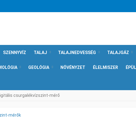
SZENNYVÍZ
TALAJ
TALAJNEDVESSÉG
TALAJGÁZ
MOLÓGIA
GEOLÓGIA
NÖVÉNYZET
ÉLELMISZER
ÉPÜ
igitális csurgalékvízszint-mérő
zint-mérők