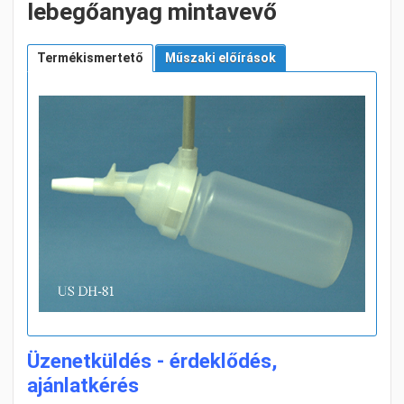
lebegőanyag mintavevő
Termékismertető
Műszaki előírások
Üzenetküldés - érdeklődés,
ajánlatkérés