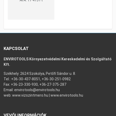
ÁFA:
17 415 Ft
KAPCSOLAT
ENVIROTOOLS Környezetvédelmi Kereskedelmi és Szolgáltató
Kft.
Székhely: 2624 Szokolya, Petőfi Sándor u. 8.
Tel.: +36-30-437-8051, +36-30-251-0982
Fax: +36-23-330-930, +36-27-375-287
Email:
envirotools@envirotools.hu
web:
www.vizszintmero.hu
|
www.envirotools.hu
VEVŐI INFORMÁCIÓK