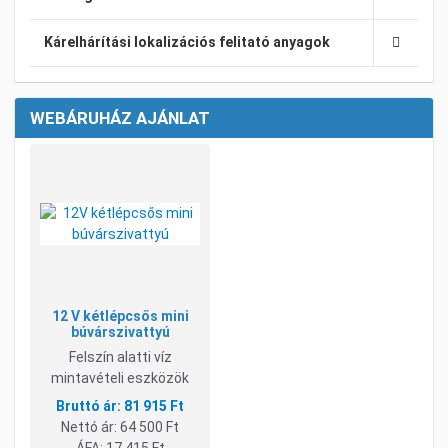
Kárelhárítási lokalizációs felitató anyagok
WEBÁRUHÁZ AJÁNLAT
Kívánságlistához adom
Összehasonlításhoz adom
Gyorsnézet
12 V kétlépcsős mini
búvárszivattyú
Felszín alatti víz
mintavételi eszközök
81 915 Ft
Nettó ár:
64 500 Ft