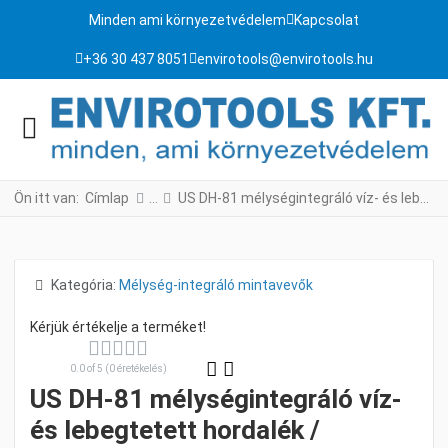
Minden ami környezetvédelem
Kapcsolat
+36 30 437 8051
envirotools@envirotools.hu
Ön itt van:
Címlap
US DH-81 mélységintegráló víz- és lebegtetett hordalék / lebegőanyag mintavevő
Részletek
Kategória:
Mélység-integráló mintavevők
0.0 of 5 (0 éretékelés)
US DH-81 mélységintegráló víz-
és lebegtetett hordalék /