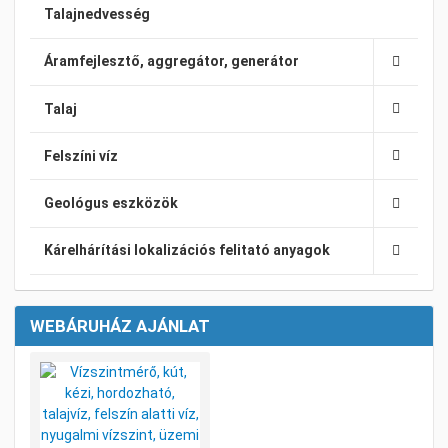
Talajnedvesség
Áramfejlesztő, aggregátor, generátor
Talaj
Felszíni víz
Geológus eszközök
Kárelhárítási lokalizációs felitató anyagok
WEBÁRUHÁZ AJÁNLAT
Kívánságlistához adom
Összehasonlításhoz adom