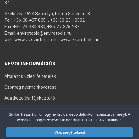
Kft.
Székhely: 2624 Szokolya, Petőfi Sándor u. 8.
Tel.: +36-30-437-8051, +36-30-251-0982
Fax: +36-23-330-930, +36-27-375-287
Email:
envirotools@envirotools.hu
web:
www.vizszintmero.hu
|
www.envirotools.hu
VEVŐI INFORMÁCIÓK
Általános üzleti feltételek
Csomag nyomonkövetése
Adatkezelési tájékoztató
Általános Szerződési Feltételek
Sütiket használunk, hogy javítsuk a weboldalunkon tapasztalt élményt. A
weboldal böngészésével Ön hozzájárul a sütik használatához.
Impresszum
Oké, megértettem!