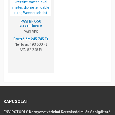
Gyorsnézet
PASI BFK-50
vízszintmérő
PASI BFK
245 745 Ft
Nettó ár:
193 500 Ft
ÁFA:
52 245 Ft
KAPCSOLAT
ENVIROTOOLS Környezetvédelmi Kereskedelmi és Szolgáltató