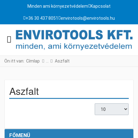
Minden ami környezetvédelem
Kapcsolat
+36 30 437 8051
envirotools@envirotools.hu
Ön itt van:
Címlap
Aszfalt
Aszfalt
Tételek #
FŐMENÜ