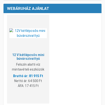
WEBÁRUHÁZ AJÁNLAT
Kívánságlistához adom
Összehasonlításhoz adom
Gyorsnézet
12 V kétlépcsős mini
búvárszivattyú
Felszín alatti víz
mintavételi eszközök
81 915 Ft
Nettó ár:
64 500 Ft
ÁFA:
17 415 Ft