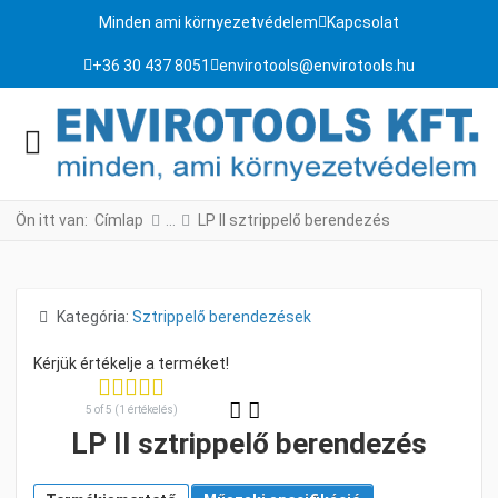
Minden ami környezetvédelem
Kapcsolat
+36 30 437 8051
envirotools@envirotools.hu
Ön itt van:
Címlap
LP II sztrippelő berendezés
Részletek
Kategória:
Sztrippelő berendezések
5 of 5 (1 értékelés)
LP II sztrippelő berendezés