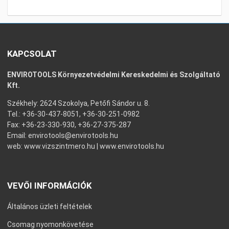
KAPCSOLAT
ENVIROTOOLS Környezetvédelmi Kereskedelmi és Szolgáltató
Kft.
Székhely: 2624 Szokolya, Petőfi Sándor u. 8.
Tel.: +36-30-437-8051, +36-30-251-0982
Fax: +36-23-330-930, +36-27-375-287
Email:
envirotools@envirotools.hu
web:
www.vizszintmero.hu
|
www.envirotools.hu
VEVŐI INFORMÁCIÓK
Általános üzleti feltételek
Csomag nyomonkövetése