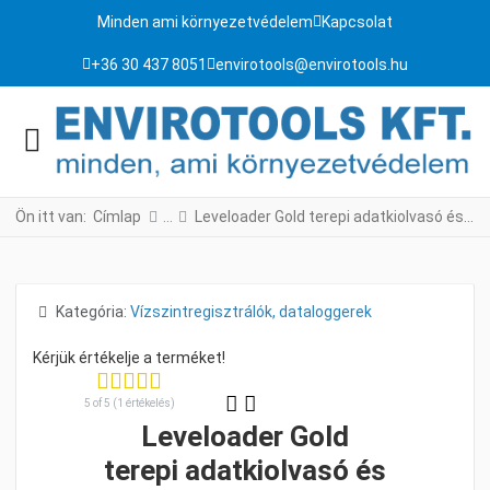
Minden ami környezetvédelem
Kapcsolat
+36 30 437 8051
envirotools@envirotools.hu
Ön itt van:
Címlap
Leveloader Gold terepi adatkiolvasó és konfigurációs egység
Részletek
Kategória:
Vízszintregisztrálók, dataloggerek
5 of 5 (1 értékelés)
Leveloader Gold
terepi adatkiolvasó és