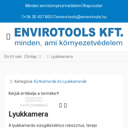
Minden ami környezetvédelem
Kapcsolat
+36 30 437 8051
envirotools@envirotools.hu
Ön itt van:
Címlap
Lyukkamera
Részletek
Kategória:
Kútkamerák és Lyukkamerák
0.0 of 5 (0 éretékelés)
Lyukkamera
A lyukkamerás vizsgálatokhoz robosztus, terepi