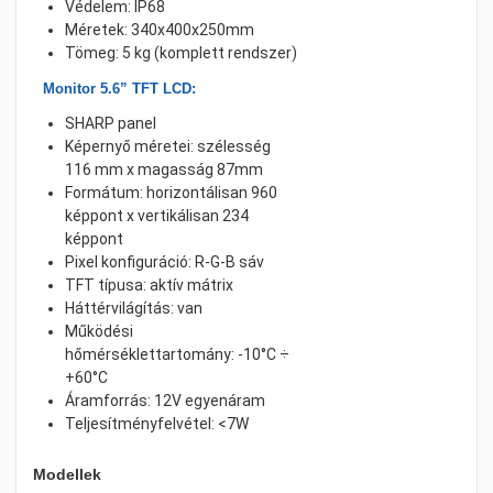
Védelem: IP68
Méretek: 340x400x250mm
Tömeg: 5 kg (komplett rendszer)
Monitor 5.6” TFT LCD:
SHARP panel
Képernyő méretei: szélesség
116 mm x magasság 87mm
Formátum: horizontálisan 960
képpont x vertikálisan 234
képpont
Pixel konfiguráció: R-G-B sáv
TFT típusa: aktív mátrix
Háttérvilágítás: van
Működési
hőmérséklettartomány: -10°C ÷
+60°C
Áramforrás: 12V egyenáram
Teljesítményfelvétel: <7W
Modellek