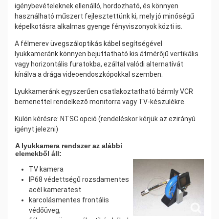
igénybevételeknek ellenálló, hordozható, és könnyen
használható műszert fejlesztettünk ki, mely jó minőségű
képelkotásra alkalmas gyenge fényviszonyok közti is.
A félmerev üvegszáloptikás kábel segítségével
lyukkameránk könnyen bejuttatható kis átmérőjű vertikális
vagy horizontális furatokba, ezáltal valódi alternatívát
kínálva a drága videoendoszkópokkal szemben.
Lyukkameránk egyszerűen csatlakoztatható bármly VCR
bemenettel rendelkező monitorra vagy TV-készülékre.
Külön kérésre: NTSC opció (rendeléskor kérjük az ezirányú
igényt jelezni)
A lyukkamera rendszer az alábbi
elemekből áll:
TV kamera
IP68 védettségű rozsdamentes
acél kameratest
karcolásmentes frontális
védőüveg,