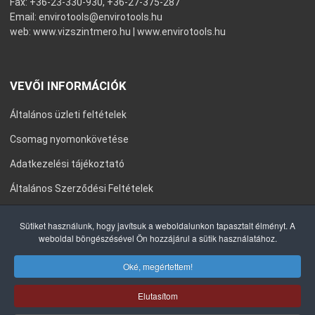
Fax: +36-23-330-930, +36-27-375-287
Email:
envirotools@envirotools.hu
web:
www.vizszintmero.hu
|
www.envirotools.hu
VEVŐI INFORMÁCIÓK
Általános üzleti feltételek
Csomag nyomonkövetése
Adatkezelési tájékoztató
Általános Szerződési Feltételek
Impresszum
Sütiket használunk, hogy javítsuk a weboldalunkon tapasztalt élményt. A
weboldal böngészésével Ön hozzájárul a sütik használatához.
Oké, megértettem!
COPYRIGHT © 2020 ENVIROTOOLS KFT. MINDEN JOG FENNTARTVA.
Elutasítom