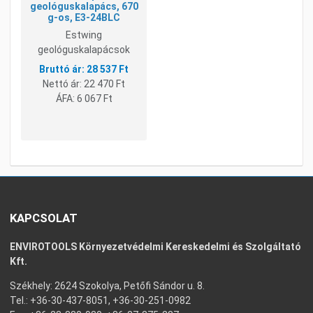
geológuskalapács, 670
g-os, E3-24BLC
Estwing
geológuskalapácsok
28 537 Ft
Nettó ár:
22 470 Ft
ÁFA:
6 067 Ft
KAPCSOLAT
ENVIROTOOLS Környezetvédelmi Kereskedelmi és Szolgáltató
Kft.
Székhely: 2624 Szokolya, Petőfi Sándor u. 8.
Tel.: +36-30-437-8051, +36-30-251-0982