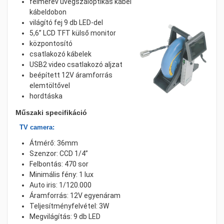
félmerev üvegszáloptikás kábel
kábeldobon
világító fej 9 db LED-del
5,6” LCD TFT külső monitor
központosító
csatlakozó kábelek
USB2 video csatlakozó aljzat
beépített 12V áramforrás
elemtöltővel
hordtáska
Műszaki specifikáció
TV camera:
Átmérő: 36mm
Szenzor: CCD 1/4”
Felbontás: 470 sor
Minimális fény: 1 lux
Auto iris: 1/120.000
Áramforrás: 12V egyenáram
Teljesítményfelvétel: 3W
Megvilágítás: 9 db LED