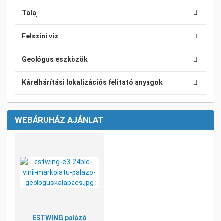
Talaj
Felszíni víz
Geológus eszközök
Kárelhárítási lokalizációs felitató anyagok
WEBÁRUHÁZ AJÁNLAT
Kívánságlistához adom
Összehasonlításhoz adom
Gyorsnézet
ESTWING palázó