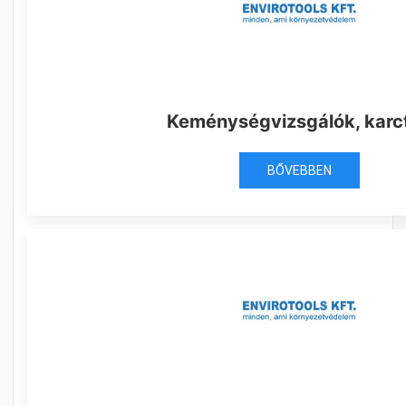
Keménységvizsgálók, karc
BŐVEBBEN