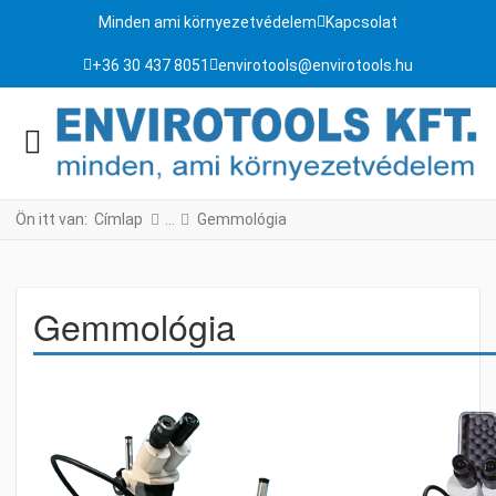
Minden ami környezetvédelem
Kapcsolat
+36 30 437 8051
envirotools@envirotools.hu
Ön itt van:
Címlap
Gemmológia
Gemmológia