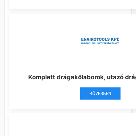
Komplett drágakőlaborok, utazó dr
BŐVEBBEN