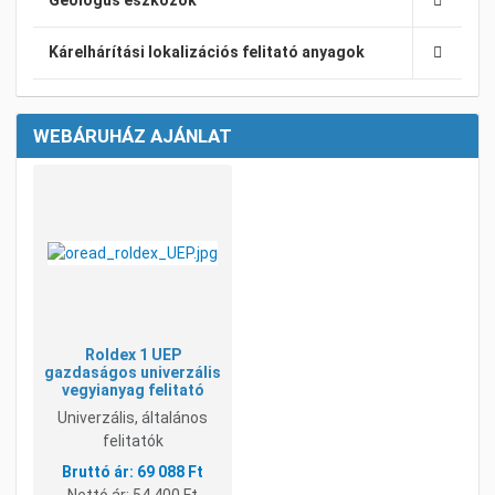
Geológus eszközök
Kárelhárítási lokalizációs felitató anyagok
WEBÁRUHÁZ AJÁNLAT
Kívánságlistához adom
Összehasonlításhoz adom
Gyorsnézet
Roldex 1 UEP
gazdaságos univerzális
vegyianyag felitató
Univerzális, általános
felitatók
69 088 Ft
Nettó ár:
54 400 Ft