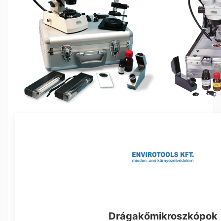
Drágakőmikroszkópok