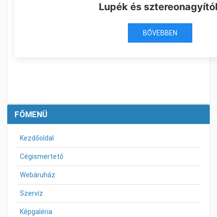
Lupék és sztereonagyító
BŐVEBBEN
FŐMENÜ
Kezdőoldal
Cégismertető
Webáruház
Szervíz
Képgaléria