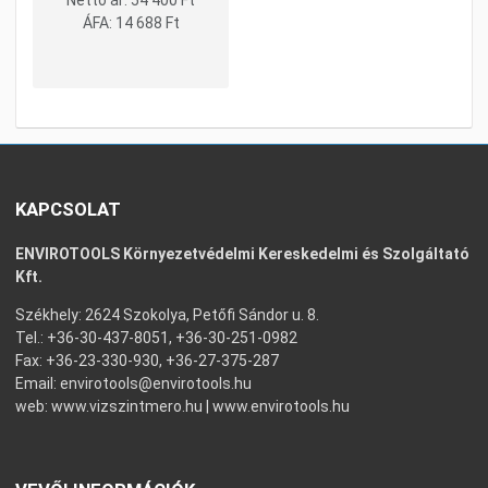
ÁFA:
14 688 Ft
KAPCSOLAT
ENVIROTOOLS Környezetvédelmi Kereskedelmi és Szolgáltató
Kft.
Székhely: 2624 Szokolya, Petőfi Sándor u. 8.
Tel.: +36-30-437-8051, +36-30-251-0982
Fax: +36-23-330-930, +36-27-375-287
Email:
envirotools@envirotools.hu
web:
www.vizszintmero.hu
|
www.envirotools.hu