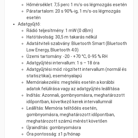
Hőmérséklet: 7,5 perc 1 m/s-os légmozgás esetén
Páratartalom: 20 s 90%-ig, 1 m/s-os légmozgás
esetén
Adatgyűjtő:
Rádió teljesítmény: 1 mW (0 dBm)
Hatótávolság: 30,5 m takarás nélkül
Adatátviteli szabvány: Bluetooth Smart (Bluetooth
Low Energy, Bluetooth 4.0)
Üzemi tartomány: -20 - +70 °C, 0-95 % RH
Adatgyűjtési intervallum: 1 s – 18 óra
Adatgyűjtési mód: rögzített intervallum (normál és
statisztikai), eseményalapú
Memóriakezelés: megtelés esetén a korábbi
adatok felülírása vagy az adatgyűjtés leállítása
Indítás: Azonnali, gombnyomásra, meghatározott
időpontban, következő kerek intervallumnál
Leállítás: Memória telítődés esetén,
gombnyomásra, meghatározott időpontban,
meghatározott számú mérést követően
Újraindítás: gombnyomásra
Óra pontosság: ±1 p/hónap