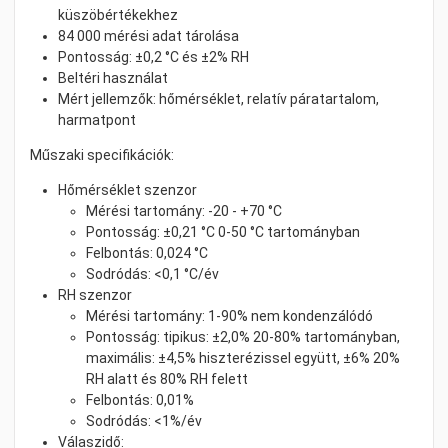
küszöbértékekhez
84 000 mérési adat tárolása
Pontosság: ±0,2 °C és ±2% RH
Beltéri használat
Mért jellemzők: hőmérséklet, relatív páratartalom,
harmatpont
Műszaki specifikációk:
Hőmérséklet szenzor
Mérési tartomány: -20 - +70 °C
Pontosság: ±0,21 °C 0-50 °C tartományban
Felbontás: 0,024 °C
Sodródás: <0,1 °C/év
RH szenzor
Mérési tartomány: 1-90% nem kondenzálódó
Pontosság: tipikus: ±2,0% 20-80% tartományban,
maximális: ±4,5% hiszterézissel együtt, ±6% 20%
RH alatt és 80% RH felett
Felbontás: 0,01%
Sodródás: <1%/év
Válaszidő: