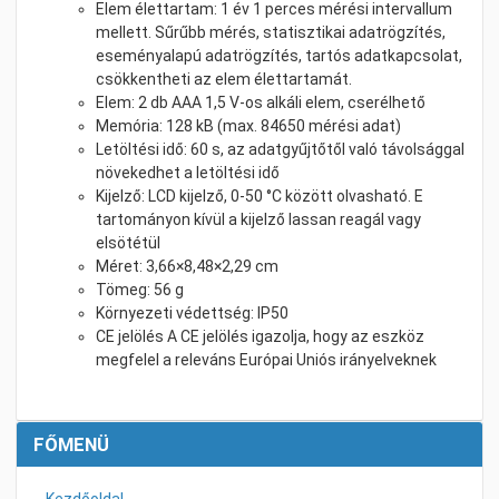
Elem élettartam: 1 év 1 perces mérési intervallum
mellett. Sűrűbb mérés, statisztikai adatrögzítés,
eseményalapú adatrögzítés, tartós adatkapcsolat,
csökkentheti az elem élettartamát.
Elem: 2 db AAA 1,5 V-os alkáli elem, cserélhető
Memória: 128 kB (max. 84650 mérési adat)
Letöltési idő: 60 s, az adatgyűjtőtől való távolsággal
növekedhet a letöltési idő
Kijelző: LCD kijelző, 0-50 °C között olvasható. E
tartományon kívül a kijelző lassan reagál vagy
elsötétül
Méret: 3,66×8,48×2,29 cm
Tömeg: 56 g
Környezeti védettség: IP50
CE jelölés A CE jelölés igazolja, hogy az eszköz
megfelel a releváns Európai Uniós irányelveknek
FŐMENÜ
Kezdőoldal