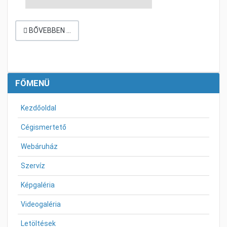
BŐVEBBEN …
FŐMENÜ
Kezdőoldal
Cégismertető
Webáruház
Szervíz
Képgaléria
Videogaléria
Letöltések