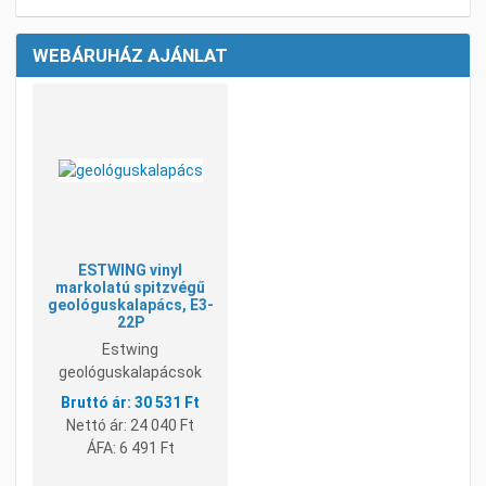
WEBÁRUHÁZ AJÁNLAT
Kívánságlistához adom
Összehasonlításhoz adom
Gyorsnézet
ESTWING vinyl
markolatú spitzvégű
geológuskalapács, E3-
22P
Estwing
geológuskalapácsok
30 531 Ft
Nettó ár:
24 040 Ft
ÁFA:
6 491 Ft