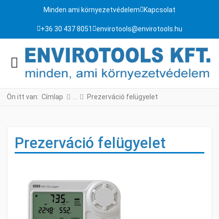
Minden ami környezetvédelem
Kapcsolat
+36 30 437 8051
envirotools@envirotools.hu
Ön itt van:
Címlap
Prezerváció felügyelet
Prezerváció felügyelet