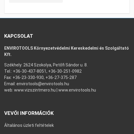
KAPCSOLAT
ENVIROTOOLS Környezetvédelmi Kereskedelmi és Szolgáltató
Kft.
Székhely: 2624 Szokolya, Petőfi Sándor u. 8.
Tel.: +36-30-437-8051, +36-30-251-0982
Fax: +36-23-330-930, +36-27-375-287
Email:
envirotools@envirotools.hu
web:
www.vizszintmero.hu
|
www.envirotools.hu
VEVŐI INFORMÁCIÓK
Általános üzleti feltételek