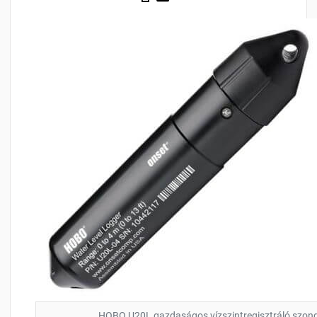
HOBO U20L gazdaságos vízszintregisztráló szon