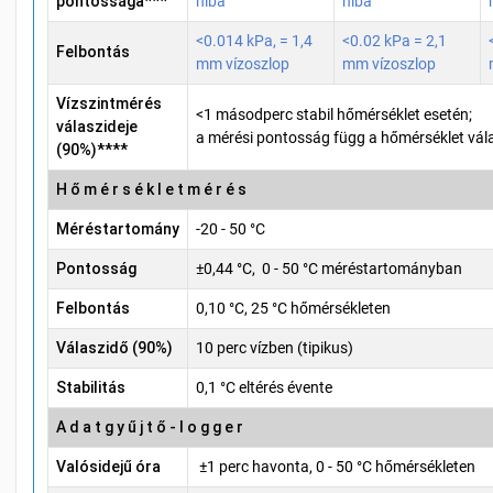
pontossága***
hiba
hiba
<0.014 kPa, = 1,4
<0.02 kPa = 2,1
Felbontás
mm vízoszlop
mm vízoszlop
Vízszintmérés
<1 másodperc stabil hőmérséklet esetén;
válaszideje
a mérési pontosság függ a hőmérséklet vála
(90%)****
H ő m é r s é k l e t m é r é s
Méréstartomány
-20 - 50 °C
Pontosság
±0,44 °C, 0 - 50 °C méréstartományban
Felbontás
0,10 °C, 25 °C hőmérsékleten
Válaszidő (90%)
10 perc vízben (tipikus)
Stabilitás
0,1 °C eltérés évente
A d a t g y ű j t ő - l o g g e r
Valósidejű óra
±1 perc havonta, 0 - 50 °C hőmérsékleten