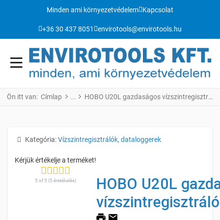
Minden ami környezetvédelem
Kapcsolat
+36 30 437 8051
envirotools@envirotools.hu
Ön itt van:
Címlap
HOBO U20L gazdaságos vízszintregisztráló szonda
Részletek
Kategória:
Vízszintregisztrálók, dataloggerek
HOBO U20L gazd
5 of 5 (5 éretékelés)
vízszintregisztrál