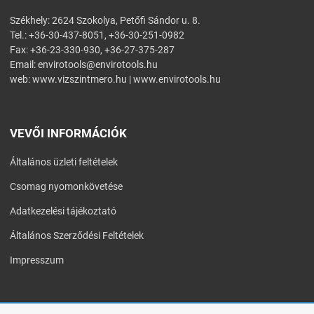
Székhely: 2624 Szokolya, Petőfi Sándor u. 8.
Tel.: +36-30-437-8051, +36-30-251-0982
Fax: +36-23-330-930, +36-27-375-287
Email:
envirotools@envirotools.hu
web:
www.vizszintmero.hu
|
www.envirotools.hu
VEVŐI INFORMÁCIÓK
Általános üzleti feltételek
Csomag nyomonkövetése
Adatkezelési tájékoztató
Általános Szerződési Feltételek
Impresszum