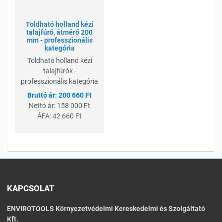
Toldható holland kézi
talajfúró, átmérő 200
mm - professzionális
kategória
Toldható holland kézi
talajfúrók -
professzionális kategória
200 660 Ft
Nettó ár:
158 000 Ft
ÁFA:
42 660 Ft
KAPCSOLAT
ENVIROTOOLS Környezetvédelmi Kereskedelmi és Szolgáltató
Kft.