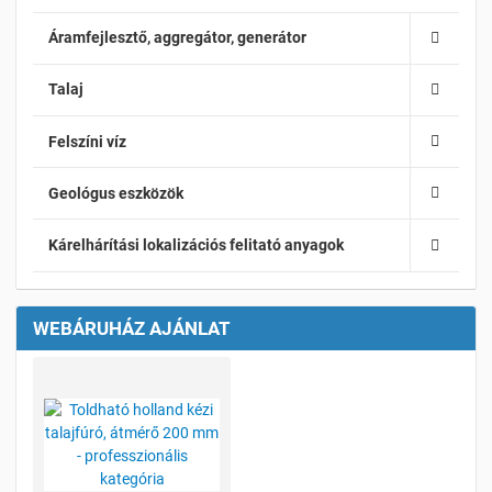
Áramfejlesztő, aggregátor, generátor
Talaj
Felszíni víz
Geológus eszközök
Kárelhárítási lokalizációs felitató anyagok
WEBÁRUHÁZ AJÁNLAT
Kívánságlistához adom
Összehasonlításhoz adom
Gyorsnézet