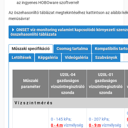
az ingyenes HOBOware szoftverrel!
Az öszehasonlító táblázat megtekintéséhez kattintson az alábbi kék
menüsávra!
ONSET víz-monitoring valamint kapcsolódó környezeti szenzo
összehasonlító táblázata
Műszaki specifikáció
Csomag tartalma
Kompatibilis tart
Letöltések
Képgaléria
Videógaléria
Szabványok
U20L-04
U20L-01
Műszaki
gazdaságos
gazdaságos
paraméter
vízszintregisztráló
vízszintregisztráló
szonda
szonda
V í z s z i n t m é r é s
0 - 145 kPa;
0 - 207 kPa;
0 - 4 m
vízmélység
0 - 9 m
vízmélység