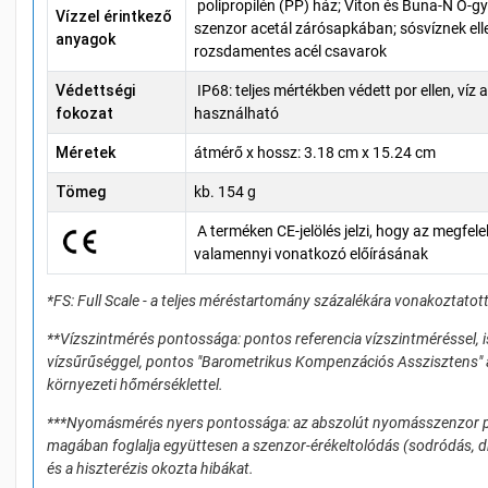
polipropilén (PP) ház; Viton és Buna-N O-g
Vízzel érintkező
szenzor acetál zárósapkában; sósvíznek ell
anyagok
rozsdamentes acél csavarok
Védettségi
IP68: teljes mértékben védett por ellen, víz
fokozat
használható
Méretek
átmérő x hossz: 3.18 cm x 15.24 cm
Tömeg
kb. 154 g
A terméken CE-jelölés jelzi, hogy az megfele
valamennyi vonatkozó előírásának
*FS: Full Scale - a teljes méréstartomány százalékára vonakoztatott
**Vízszintmérés pontossága: pontos referencia vízszintméréssel, 
vízsűrűséggel, pontos "Barometrikus Kompenzációs Asszisztens" ad
környezeti hőmérséklettel.
***Nyomásmérés nyers pontossága: az abszolút nyomásszenzor 
magában foglalja együttesen a szenzor-érékeltolódás (sodródás, dr
és a hiszterézis okozta hibákat.