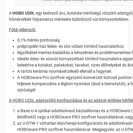
A
HOBO U20L
egy kedvező árú, kutatási minőségű vízszint-adatgyűjt
hőmérséklet folyamatos mérésére különböző vízi környezetekben.
Főbb jellemzői:
0,1% mérési pontosság
polipropilén ház lédes- és sós vízben történő használathoz
légzőkábel-mentes kialakítás a kényelmes és problémamentes 
Ideális édes- és sósvízi környezetben történő használatra egyar
beleértve a kutakat, patakokat, tavakat, vizes élőhelyeket és ára
A tartós kerámia nyomásérzékelő ellenáll a fagynak
A HOBOware Pro szoftver egyszerű konverziót biztosít pontos v
teljesen kompenzálva a légköri nyomást (lásd a bemutatót), a h
sűrűségét
A HOBO U20L adatgyűjtő konfigurálása és az adatok leöltése kétfél
a Base-U-4 optikai adatkiolvasó bázisállomás és a HOBOware 
letölthető) vagy a HOBOware PRO szoftver használatával, vagy 
az U-DTW-1 vízhatlan kézi/terepi konfigurációs és adatkiolvasó
HOBOware PRO szoftver használatával. Megjegyzés: az U-DT