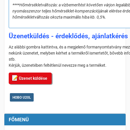
****Hőmérsékletváltozás:
a vízbemerítést követően v
árjon legaláb
nyomásszenzor teljes hőmérséklet-kompenzációjának elérése érd
hőmérsékletváltozás okozta maximális hiba kb. 0,5%.
Üzenetküldés - érdeklődés, ajánlatkérés
Az alábbi gombra kattintva, és a megjelenő formanyomtatvány mezői
nekünk üzenetet, melyben kérhet a termékről ismertetőt, bővebb info
stb.
Kérjük, üzenetében feltétlenül nevezze meg a terméket.
Üzenet küldése
HOBO U20L
FŐMENÜ