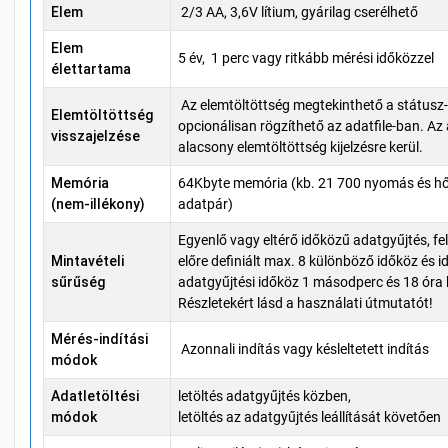
Elem
2/3 AA, 3,6V lítium, gyárilag cserélhető
Elem
5 év, 1 perc vagy ritkább mérési időközzel
élettartama
Az elemtöltöttség megtekinthető a státusz
Elemtöltöttség
opcionálisan rögzíthető az adatfile-ban. Az 
visszajelzése
alacsony elemtöltöttség kijelzésre kerül.
Memória
64Kbyte memória (kb. 21 700 nyomás és h
(nem-illékony)
adatpár)
Egyenlő vagy eltérő időközű adatgyűjtés, fe
Mintavételi
előre definiált max. 8 különböző időköz és i
sűrűség
adatgyűjtési időköz 1 másodperc és 18 óra k
Részletekért lásd a használati útmutatót!
Mérés-indítási
Azonnali indítás vagy késleltetett indítás
módok
Adatletöltési
letöltés adatgyűjtés közben,
módok
letöltés az adatgyűjtés leállítását követően