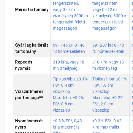
tengerszinten,
tengerszinten,
Méréstartomány
vagy 0 - 7 m
vagy 0 - 12 m
vízmélység 3000 m
vízmélység 3000 m
tengerszint feletti
tengerszint feletti
magasságon
magasságon
Gyárilag kalibrált
69 - 145 kP, 0 - 40
69 - 207 kP, 0 - 40
tartomány
°C hőmérsékleten
°C hőmérsékleten
Repedési
310 kPa, vagy 18
310 kPa, vagy 18
nyomás
m vízmélység
m vízmélység
Tipikus hiba: ±0.1%
Tipikus hiba: ±0.1%
FS*, 0.4 cm
FS*, 1.0 cm
Vízszintmérés
vízoszlop
vízoszlop
pontossága**
Max. hiba: ±0.2%
Max. hiba: ±0.2%
FS*, 0.8 cm
FS*, 2.0 cm
vízoszlop
vízoszlop
Nyomásmérés
±0.3 % FS*,
0,43
±0.3 % FS*,
0,62
nyers
kPa maximális
kPa maximális