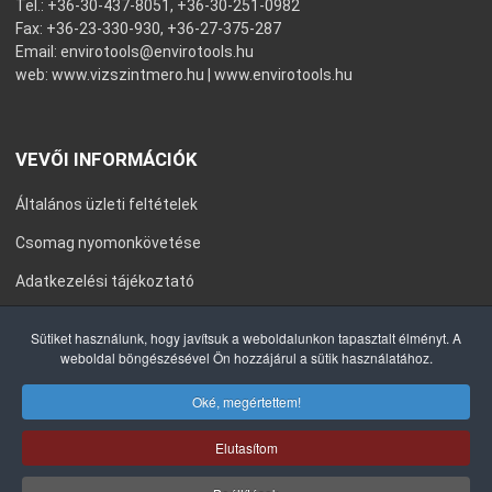
Tel.: +36-30-437-8051, +36-30-251-0982
Fax: +36-23-330-930, +36-27-375-287
Email:
envirotools@envirotools.hu
web:
www.vizszintmero.hu
|
www.envirotools.hu
VEVŐI INFORMÁCIÓK
Általános üzleti feltételek
Csomag nyomonkövetése
Adatkezelési tájékoztató
Általános Szerződési Feltételek
Sütiket használunk, hogy javítsuk a weboldalunkon tapasztalt élményt. A
weboldal böngészésével Ön hozzájárul a sütik használatához.
Impresszum
Oké, megértettem!
Elutasítom
COPYRIGHT © 2020 ENVIROTOOLS KFT. MINDEN JOG FENNTARTVA.