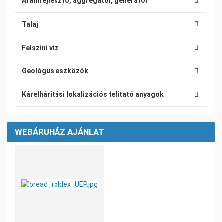
Áramfejlesztő, aggregátor, generátor
Talaj
Felszíni víz
Geológus eszközök
Kárelhárítási lokalizációs felitató anyagok
WEBÁRUHÁZ AJÁNLAT
Kívánságlistához adom
Összehasonlításhoz adom
Gyorsnézet