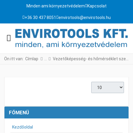
Minden ami környezetvédelem
Kapcsolat
+36 30 437 8051
envirotools@envirotools.hu
Ön itt van:
Címlap
Vezetőképesség- és hőmérséklet szelvényezők
Tételek #
FŐMENÜ
Kezdőoldal