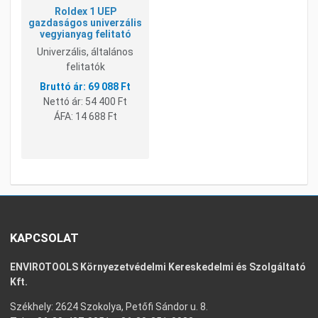
Roldex 1 UEP
gazdaságos univerzális
vegyianyag felitató
Univerzális, általános
felitatók
69 088 Ft
Nettó ár:
54 400 Ft
ÁFA:
14 688 Ft
KAPCSOLAT
ENVIROTOOLS Környezetvédelmi Kereskedelmi és Szolgáltató
Kft.
Székhely: 2624 Szokolya, Petőfi Sándor u. 8.