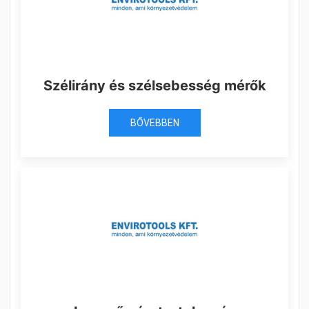
Szélirány és szélsebesség mérők
BŐVEBBEN