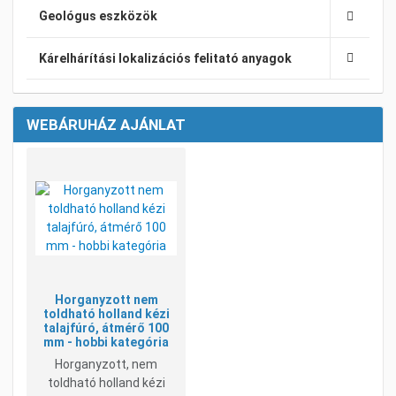
Geológus eszközök
Kárelhárítási lokalizációs felitató anyagok
WEBÁRUHÁZ AJÁNLAT
Kívánságlistához adom
Összehasonlításhoz adom
Gyorsnézet
Horganyzott nem
toldható holland kézi
talajfúró, átmérő 100
mm - hobbi kategória
Horganyzott, nem
toldható holland kézi