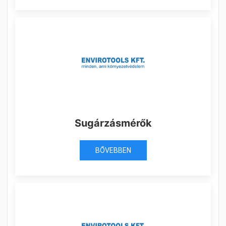
Sugárzásmérők
BŐVEBBEN