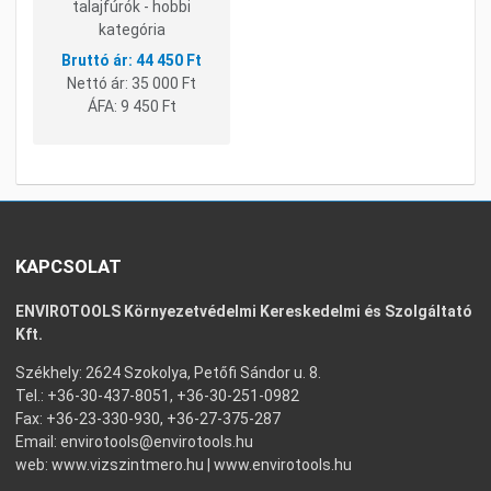
talajfúrók - hobbi
kategória
44 450 Ft
Nettó ár:
35 000 Ft
ÁFA:
9 450 Ft
KAPCSOLAT
ENVIROTOOLS Környezetvédelmi Kereskedelmi és Szolgáltató
Kft.
Székhely: 2624 Szokolya, Petőfi Sándor u. 8.
Tel.: +36-30-437-8051, +36-30-251-0982
Fax: +36-23-330-930, +36-27-375-287
Email:
envirotools@envirotools.hu
web:
www.vizszintmero.hu
|
www.envirotools.hu