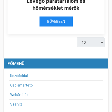
Levegő páratartalom és
hőmérséklet mérők
BŐVEBBEN
Tételek #
FŐMENÜ
Kezdőoldal
Cégismertető
Webáruház
Szervíz