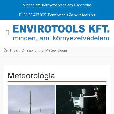
Minden ami környezetvédelem
Kapcsolat
+36 30 437 8051
envirotools@envirotools.hu
Ön itt van:
Címlap
Meteorológia
Meteorológia