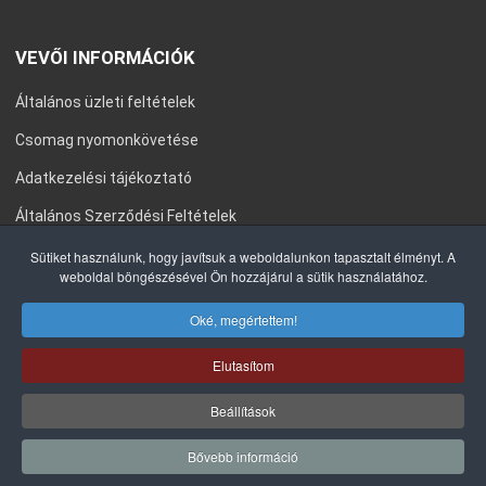
VEVŐI INFORMÁCIÓK
Általános üzleti feltételek
Csomag nyomonkövetése
Adatkezelési tájékoztató
Általános Szerződési Feltételek
Impresszum
Sütiket használunk, hogy javítsuk a weboldalunkon tapasztalt élményt. A
weboldal böngészésével Ön hozzájárul a sütik használatához.
Oké, megértettem!
COPYRIGHT © 2020 ENVIROTOOLS KFT. MINDEN JOG FENNTARTVA.
Elutasítom
Beállítások
Bővebb információ
0
0
0
Kívánságlista
Összehasonlítás
Kosá