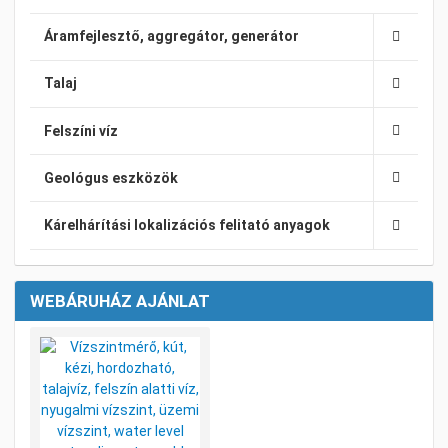
Áramfejlesztő, aggregátor, generátor
Talaj
Felszíni víz
Geológus eszközök
Kárelhárítási lokalizációs felitató anyagok
WEBÁRUHÁZ AJÁNLAT
Kívánságlistához adom
Összehasonlításhoz adom
Gyorsnézet