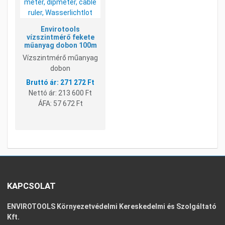
Envirotools
vízszintmérő fekete
műanyag dobon 100m
Vízszintmérő műanyag
dobon
271 272 Ft
Nettó ár:
213 600 Ft
ÁFA:
57 672 Ft
KAPCSOLAT
ENVIROTOOLS Környezetvédelmi Kereskedelmi és Szolgáltató
Kft.