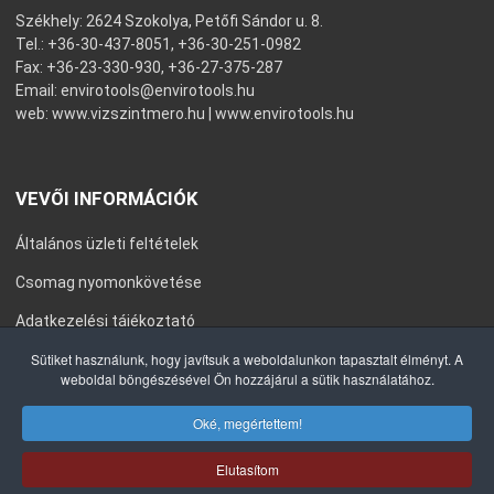
Székhely: 2624 Szokolya, Petőfi Sándor u. 8.
Tel.: +36-30-437-8051, +36-30-251-0982
Fax: +36-23-330-930, +36-27-375-287
Email:
envirotools@envirotools.hu
web:
www.vizszintmero.hu
|
www.envirotools.hu
VEVŐI INFORMÁCIÓK
Általános üzleti feltételek
Csomag nyomonkövetése
Adatkezelési tájékoztató
Sütiket használunk, hogy javítsuk a weboldalunkon tapasztalt élményt. A
Általános Szerződési Feltételek
weboldal böngészésével Ön hozzájárul a sütik használatához.
Impresszum
Oké, megértettem!
Elutasítom