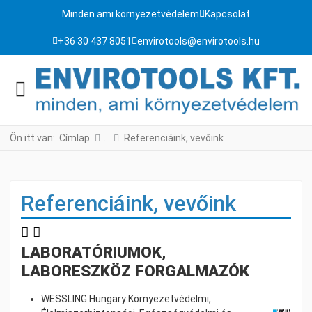
Minden ami környezetvédelem
Kapcsolat
+36 30 437 8051
envirotools@envirotools.hu
Ön itt van:
Címlap
Referenciáink, vevőink
Referenciáink, vevőink
LABORATÓRIUMOK,
LABORESZKÖZ FORGALMAZÓK
WESSLING Hungary Környezetvédelmi,