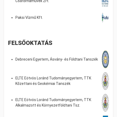
Csatornaművek Zrt.
Paksi Vízmű Kft.
FELSŐOKTATÁS
Debreceni Egyetem, Ásvány- és Földtani Tanszék
ELTE Eötvös Loránd Tudományegyetem, TTK
Kőzettani és Geokémiai Tanszék
ELTE Eötvös Loránd Tudományegyetem, TTK
Alkalmazott és Környezetföldtani Tsz.