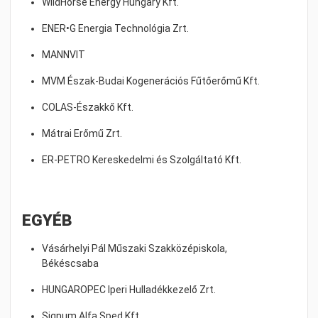
WildHorse Energy Hungary Kft.
ENER•G Energia Technológia Zrt.
MANNVIT
MVM Észak-Budai Kogenerációs Fűtőerőmű Kft.
COLAS-Északkő Kft.
Mátrai Erőmű Zrt.
ER-PETRO Kereskedelmi és Szolgáltató Kft.
EGYÉB
Vásárhelyi Pál Műszaki Szakközépiskola,
Békéscsaba
HUNGAROPEC Iperi Hulladékkezelő Zrt.
Signum Alfa Sped Kft.