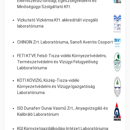
Élelmiszerbiztonsági, Egészségvédelmi és
Minőségügyi Szolgáltató Kft.
Vízkutató Vízkémia Kft. akkreditált vizsgáló
laboratóriuma
CHINOIN Zrt. Laboratóriuma, Sanofi Aventis Csoport
FETI KTVF, Felső-Tisza-vidéki Környezetvédelmi,
Természetvédelmi és Vízügyi Felügyelőség
Labboratóriuma
KÖTI KÖVIZIG, Közép-Tisza-vidéki
Környezetvédelmi és Vízügyi Igazgatóság
Laboratóriuma
ISD Dunaferr Dunai Vasmű Zrt., Anyagvizsgáló és
Kalibráló Laboratórium
KGI Környzetgazdálkodási Intézet Laboratóriuma