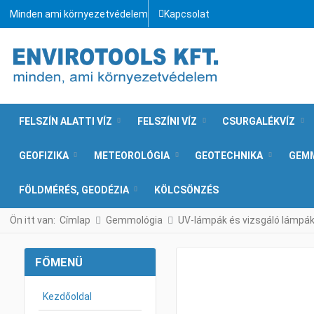
Minden ami környezetvédelem
Kapcsolat
FELSZÍN ALATTI VÍZ
FELSZÍNI VÍZ
CSURGALÉKVÍZ
GEOFIZIKA
METEOROLÓGIA
GEOTECHNIKA
GEM
FÖLDMÉRÉS, GEODÉZIA
KÖLCSÖNZÉS
Ön itt van:
Címlap
Gemmológia
UV-lámpák és vizsgáló lámpá
FŐMENÜ
Kezdőoldal