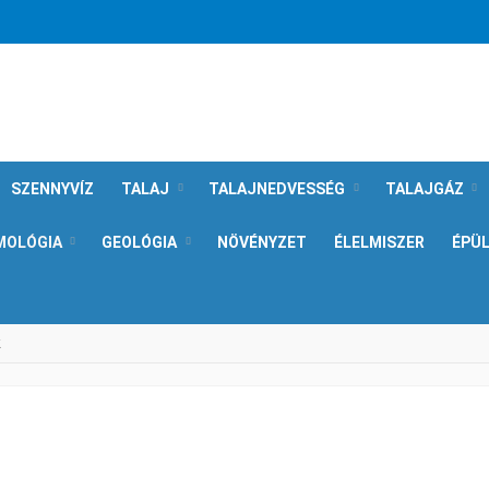
SZENNYVÍZ
TALAJ
TALAJNEDVESSÉG
TALAJGÁZ
MOLÓGIA
GEOLÓGIA
NÖVÉNYZET
ÉLELMISZER
ÉPÜ
k