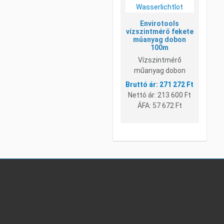
Envirotools
vízszintmérő fekete
műanyag dobon
100m
Vízszintmérő
műanyag dobon
271 272 Ft
Nettó ár:
213 600 Ft
ÁFA:
57 672 Ft