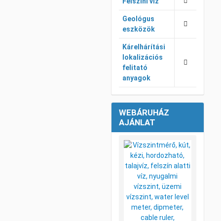
Felszíni víz
Geológus
eszközök
Kárelhárítási
lokalizációs
felitató
anyagok
WEBÁRUHÁZ
AJÁNLAT
Kívánsá
Összeha
Gyorsné