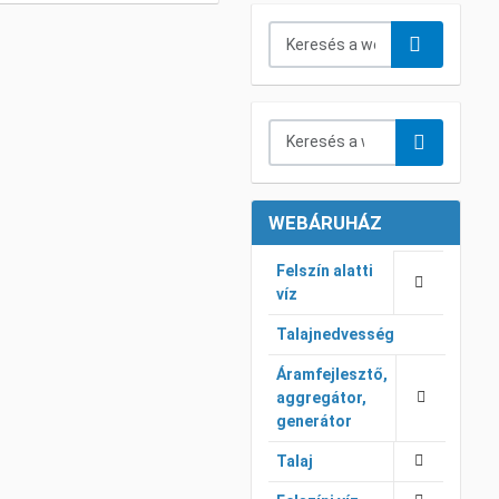
Keresés...
Keresés a webáruházban...
WEBÁRUHÁZ
Felszín alatti
víz
Talajnedvesség
Áramfejlesztő,
aggregátor,
generátor
Talaj