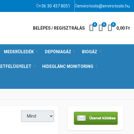
+36 30 437 8051
envirotools@envirotools.hu
0
0
0
Kívánságlista
Összehasonlít
Kosár
BELÉPÉS / REGISZTRÁLÁS
0,00 Ft
MEDERÜLEDÉK
DEPÓNIAGÁZ
BIOGÁZ
LETFELÜGYELET
HIDEGLÁNC MONITORING
Tételek #