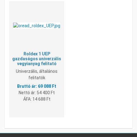
Kívánságlistához adom
Összehasonlításhoz adom
Gyorsnézet
Roldex 1 UEP
gazdaságos univerzális
vegyianyag felitató
Univerzális, általános
felitatók
69 088 Ft
Nettó ár:
54 400 Ft
ÁFA:
14 688 Ft