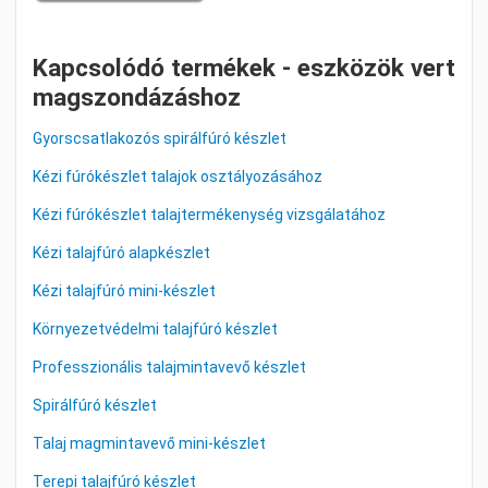
Kapcsolódó termékek - eszközök vert
magszondázáshoz
Gyorscsatlakozós spirálfúró készlet
Kézi fúrókészlet talajok osztályozásához
Kézi fúrókészlet talajtermékenység vizsgálatához
Kézi talajfúró alapkészlet
Kézi talajfúró mini-készlet
Környezetvédelmi talajfúró készlet
Professzionális talajmintavevő készlet
Spirálfúró készlet
Talaj magmintavevő mini-készlet
Terepi talajfúró készlet