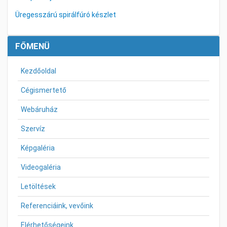
Üregesszárú spirálfúró készlet
FŐMENÜ
Kezdőoldal
Cégismertető
Webáruház
Szervíz
Képgaléria
Videogaléria
Letöltések
Referenciáink, vevőink
Elérhetőségeink