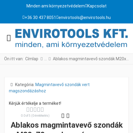
Minden ami környezetvédelem
Kapcsolat
+36 30 437 8051
envirotools@envirotools.hu
Ön itt van:
Címlap
Ablakos magmintavevő szondák M20x70 mm csatlakozással
Részletek
Kategória:
Magmintavevő szondák vert
magszondázáshoz
0.0 of 5 (0 éretékelés)
Ablakos magmintavevő szondák