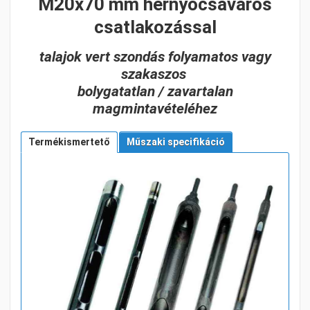
M20x70 mm hernyócsavaros
csatlakozással
talajok vert szondás folyamatos vagy
szakaszos
bolygatatlan / zavartalan
magmintavételéhez
Termékismertető
Műszaki specifikáció