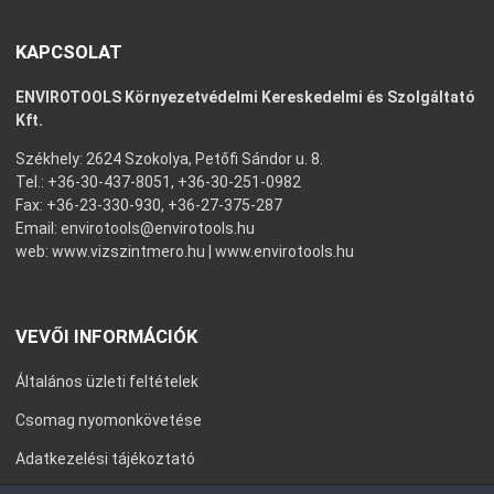
KAPCSOLAT
ENVIROTOOLS Környezetvédelmi Kereskedelmi és Szolgáltató
Kft.
Székhely: 2624 Szokolya, Petőfi Sándor u. 8.
Tel.: +36-30-437-8051, +36-30-251-0982
Fax: +36-23-330-930, +36-27-375-287
Email:
envirotools@envirotools.hu
web:
www.vizszintmero.hu
|
www.envirotools.hu
VEVŐI INFORMÁCIÓK
Általános üzleti feltételek
Csomag nyomonkövetése
Adatkezelési tájékoztató