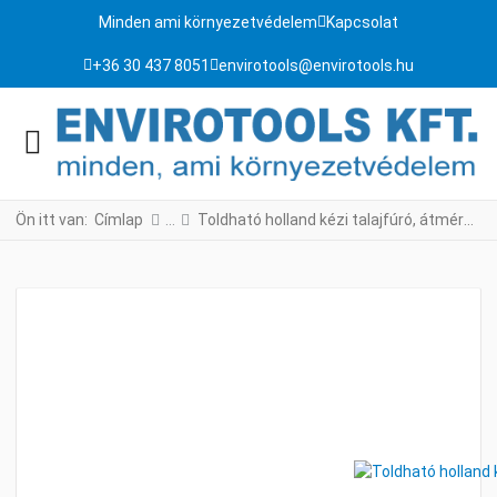
Minden ami környezetvédelem
Kapcsolat
+36 30 437 8051
envirotools@envirotools.hu
Ön itt van:
Címlap
Toldható holland kézi talajfúró, átmérő 80 mm - professzionális kategória