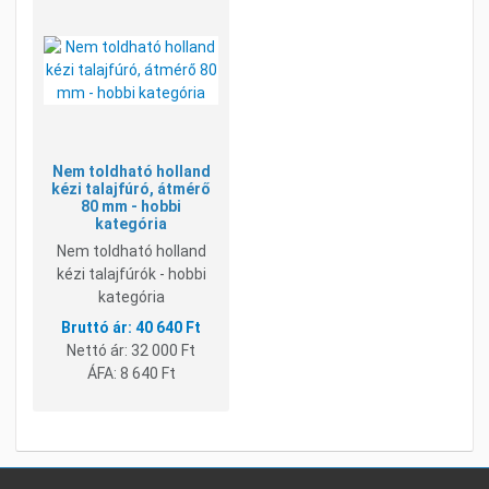
Kívánságlistához adom
Összehasonlításhoz adom
Gyorsnézet
Nem toldható holland
kézi talajfúró, átmérő
80 mm - hobbi
kategória
Nem toldható holland
kézi talajfúrók - hobbi
kategória
40 640 Ft
Nettó ár:
32 000 Ft
ÁFA:
8 640 Ft