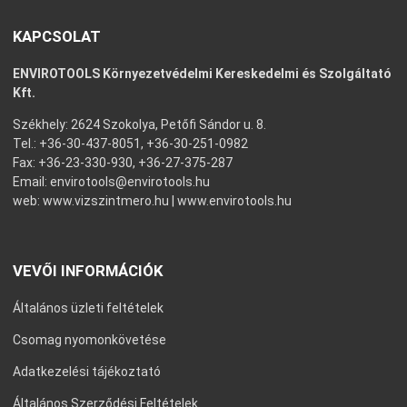
KAPCSOLAT
ENVIROTOOLS Környezetvédelmi Kereskedelmi és Szolgáltató
Kft.
Székhely: 2624 Szokolya, Petőfi Sándor u. 8.
Tel.: +36-30-437-8051, +36-30-251-0982
Fax: +36-23-330-930, +36-27-375-287
Email:
envirotools@envirotools.hu
web:
www.vizszintmero.hu
|
www.envirotools.hu
VEVŐI INFORMÁCIÓK
Általános üzleti feltételek
Csomag nyomonkövetése
Adatkezelési tájékoztató
Általános Szerződési Feltételek