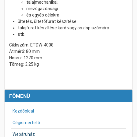
talajmechanikai,
mezőgazdasági
és egyéb célokra
ültetés, ültetőfurat készítése
talajfurat készítése karó vagy oszlop számára
stb.
Cikkszám: ETDW-4008
Átmérő: 80 mm
Hossz: 1270 mm
Tömeg: 3,25 kg
FŐMENÜ
Kezdőoldal
Cégismertető
Webáruház