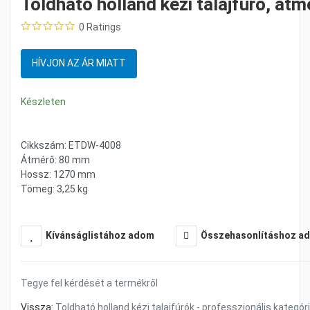
Toldható holland kézi talajfúró, át
0 Ratings
HÍVJON AZ ÁR MIATT
Készleten
Cikkszám: ETDW-4008
Átmérő: 80 mm
Hossz: 1270 mm
Tömeg: 3,25 kg
Kívánságlistához adom
Összehasonlításhoz a
Tegye fel kérdését a termékről
Vissza:
Toldható holland kézi talajfúrók - professzionális kategór