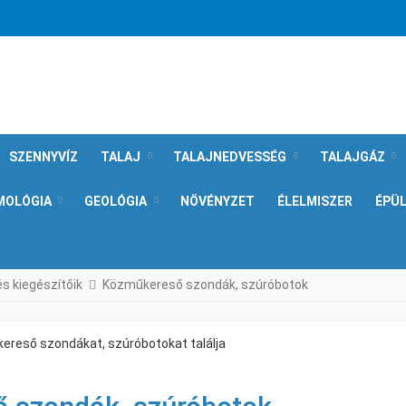
SZENNYVÍZ
TALAJ
TALAJNEDVESSÉG
TALAJGÁZ
MOLÓGIA
GEOLÓGIA
NÖVÉNYZET
ÉLELMISZER
ÉPÜ
és kiegészítőik
Közműkereső szondák, szúróbotok
ereső szondákat, szúróbotokat találja