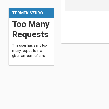
TERMÉK SZŰRŐ
Too Many
Requests
The user has sent too
many requests in a
given amount of time.