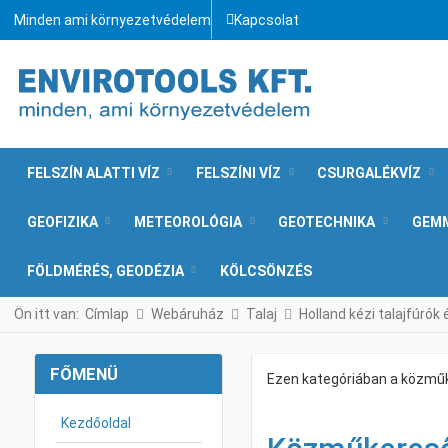
Minden ami környezetvédelem
Kapcsolat
FELSZÍN ALATTI VÍZ
FELSZÍNI VÍZ
CSURGALÉKVÍZ
GEOFIZIKA
METEOROLÓGIA
GEOTECHNIKA
GEM
FÖLDMÉRÉS, GEODÉZIA
KÖLCSÖNZÉS
Ön itt van:
Címlap
Webáruház
Talaj
Holland kézi talajfúrók 
FŐMENÜ
Ezen kategóriában a közműk
Kezdőoldal