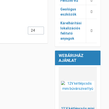
Felszíni víz
Geológus
eszközök
Kárelhárítási
lokalizációs
24
felitató
anyagok
WEBÁRUHÁZ
AJÁNLAT
Kívánsá
Összeha
Gyorsné
12 V kétlépcsős mini