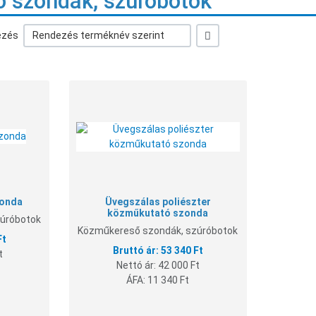
 szondák, szúróbotok
+/-
ezés
Rendezés terméknév szerint
Kívánságlistához adom
Kívánságlistáh
Összehasonlításhoz adom
Összehasonlít
Gyorsnézet
Gyorsnézet
zonda
Üvegszálas poliészter
közműkutató szonda
úróbotok
Közműkereső szondák, szúróbotok
Ft
53 340 Ft
t
Nettó ár:
42 000 Ft
ÁFA:
11 340 Ft