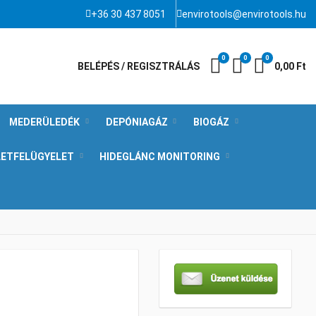
+36 30 437 8051
envirotools@envirotools.hu
0
0
0
Kívánságlista
Összehasonlít
Kosár
BELÉPÉS / REGISZTRÁLÁS
0,00 Ft
MEDERÜLEDÉK
DEPÓNIAGÁZ
BIOGÁZ
LETFELÜGYELET
HIDEGLÁNC MONITORING