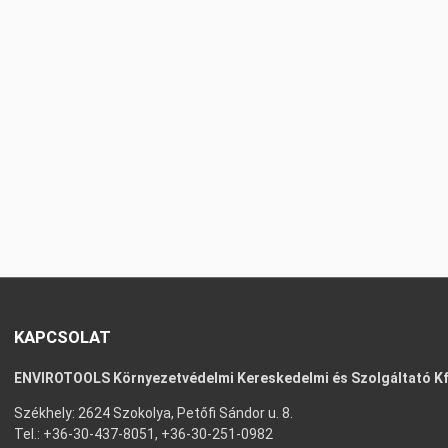
KAPCSOLAT
ENVIROTOOLS Környezetvédelmi Kereskedelmi és Szolgáltató Kf
Székhely: 2624 Szokolya, Petőfi Sándor u. 8.
Tel.: +36-30-437-8051, +36-30-251-0982