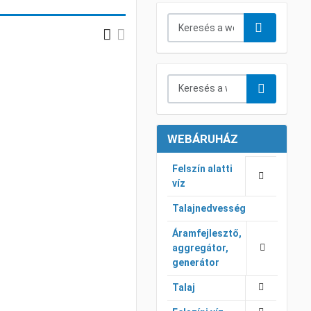
Keresés...
Grid
List
Keresés a webáruházban...
oz adom
áshoz adom
WEBÁRUHÁZ
Felszín alatti
víz
Talajnedvesség
Áramfejlesztő,
aggregátor,
generátor
Talaj