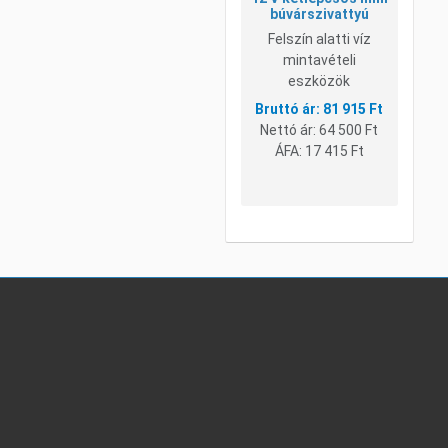
búvárszivattyú
Felszín alatti víz
mintavételi
eszközök
81 915 Ft
Nettó ár:
64 500 Ft
ÁFA:
17 415 Ft