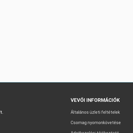
VEVŐI INFORMÁCIÓK
t.
Általános üzleti feltételek
Csomag nyomonkövetése
Adatkezelési tájékoztató