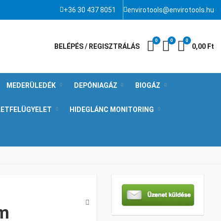
+36 30 437 8051
envirotools@envirotools.hu
0
0
0
Kívánságlista
Összehasonlít
Kosár
BELÉPÉS / REGISZTRÁLÁS
0,00 Ft
MEDERÜLEDÉK
DEPÓNIAGÁZ
BIOGÁZ
LETFELÜGYELET
HIDEGLÁNC MONITORING
m