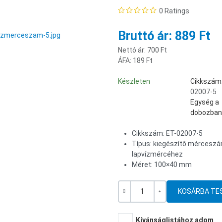
0 Ratings
889 Ft
Nettó ár:
700 Ft
ÁFA:
189 Ft
Készleten
Cikkszám
02007-5
Egység a
dobozban
Cikkszám: ET-02007-5
Típus: kiegészítő mérceszám
lapvízmércéhez
Méret: 100×40 mm
Mennyiség
-
+
Kívánságlistához adom