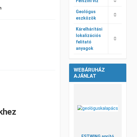
Felszíni víz
m
Geológus
eszközök
Kárelhárítási
lokalizációs
felitató
anyagok
WEBÁRUHÁZ
AJÁNLAT
Kívánsá
Összeha
khez
Gyorsné
ESTWING aprító