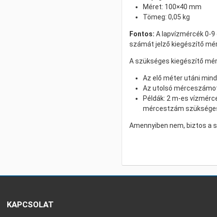
Méret: 100×40 mm
Tömeg: 0,05 kg
Fontos:
A lapvízmércék 0-9
számát jelző kiegészítő m
A szükséges kiegészítő mé
Az elő méter utáni mi
Az utolsó mérceszámot m
Példák: 2 m-es vízmérc
mércestzám szüksége
Amennyiben nem, biztos a s
KAPCSOLAT