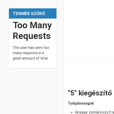
TERMÉK SZŰRŐ
Too Many
Requests
The user has sent too
many requests in a
given amount of time.
"5" kiegészít
Tulajdonságok
Anyaga: zománcozott 