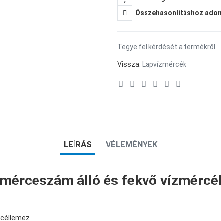
Összehasonlításhoz ado
Tegye fel kérdését a termékről
Vissza:
Lapvízmércék
LEÍRÁS
VÉLEMÉNYEK
ő mérceszám álló és fekvő vízmércé
acéllemez