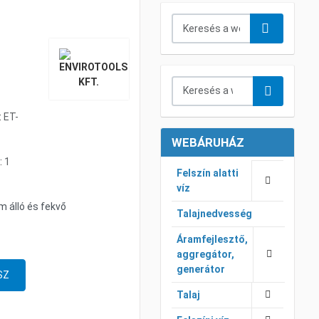
Keresés...
Keresés a webáruházban...
:
ET-
WEBÁRUHÁZ
:
1
Felszín alatti
víz
 álló és fekvő
Talajnedvesség
Áramfejlesztő,
aggregátor,
generátor
Talaj