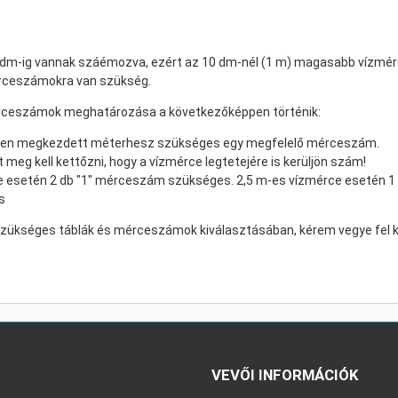
 dm-ig vannak száémozva, ezért az 10 dm-nél (1 m) magasabb vízmé
érceszámokra van szükség.
rceszámok meghatározása a következőképpen történik:
nden megkezdett méterhesz szükséges egy megfelelő mérceszám.
eg kell kettőzni, hogy a vízmérce legtetejére is kerüljön szám!
e esetén 2 db "1" mérceszám szükséges. 2,5 m-es vízmérce esetén 1 d
s
zükséges táblák és mérceszámok kiválasztásában, kérem vegye fel ko
VEVŐI INFORMÁCIÓK