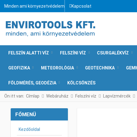
Minden ami környezetvédelem
Kapcsolat
FELSZÍN ALATTI VÍZ
FELSZÍNI VÍZ
CSURGALÉKVÍZ
GEOFIZIKA
METEOROLÓGIA
GEOTECHNIKA
GEM
FÖLDMÉRÉS, GEODÉZIA
KÖLCSÖNZÉS
Ön itt van:
Címlap
Webáruház
Felszíni víz
Lapvízmércék
FŐMENÜ
Kezdőoldal