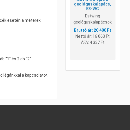
geológuskalapács,
E3-WC
Estwing
rcék esetén a méterek
geológuskalapácsok
20 400 Ft
Nettó ár:
16 063 Ft
ÁFA:
4 337 Ft
b "1" és 2 db "2"
llégánkkal a kapcsolatot.